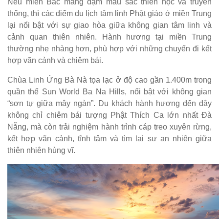
Nếu miền Bắc mang đậm màu sắc thiền học và truyền
thống, thì các điểm du lịch tâm linh Phật giáo ở miền Trung
lại nổi bật với sự giao hòa giữa không gian tâm linh và
cảnh quan thiên nhiên. Hành hương tại miền Trung
thường nhẹ nhàng hơn, phù hợp với những chuyến đi kết
hợp vãn cảnh và chiêm bái.
Chùa Linh Ứng Bà Nà tọa lạc ở độ cao gần 1.400m trong
quần thể Sun World Ba Na Hills, nổi bật với không gian
“sơn tự giữa mây ngàn”. Du khách hành hương đến đây
không chỉ chiêm bái tượng Phật Thích Ca lớn nhất Đà
Nẵng, mà còn trải nghiệm hành trình cáp treo xuyên rừng,
kết hợp vãn cảnh, tĩnh tâm và tìm lại sự an nhiên giữa
thiên nhiên hùng vĩ.