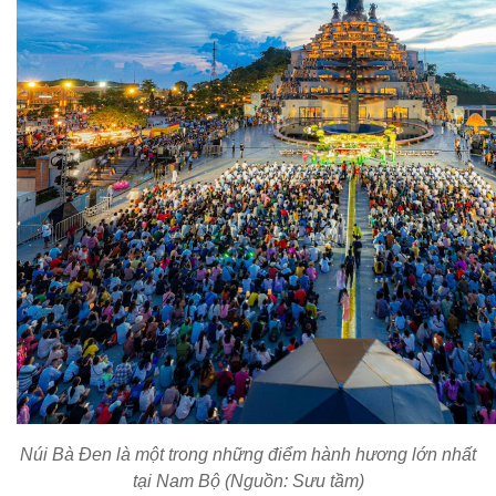
Núi Bà Đen là
một trong những
điểm hành hương lớn
nhất
tại
Nam Bộ (Nguồn: Sưu tầm)