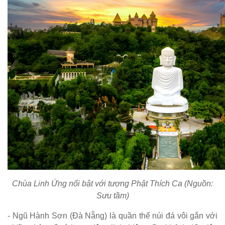
Chùa Linh Ứng nổi bật với tượng Phật Thích Ca (Nguồn:
Sưu tầm)
- Ngũ Hành Sơn (Đà Nẵng) là quần thể núi đá vôi gắn với