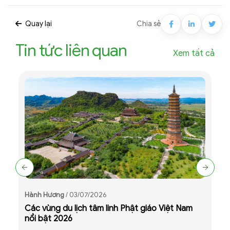
Quay lại
Chia sẻ
Tin tức liên quan
Xem tất cả
Hành Hương
/ 03/07/2026
Các vùng du lịch tâm linh Phật giáo Việt Nam
nổi bật 2026
H