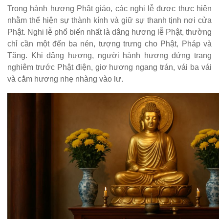
Trong hành hương Phật giáo, các nghi lễ được thực hiện
nhằm thể hiện sự thành kính và giữ sự thanh tịnh nơi cửa
Phật. Nghi lễ phổ biến nhất là dâng hương lễ Phật, thường
chỉ cần một đến ba nén, tượng trưng cho Phật, Pháp và
Tăng. Khi dâng hương, người hành hương đứng trang
nghiêm trước Phật điện, giơ hương ngang trán, vái ba vái
và cắm hương nhẹ nhàng vào lư.