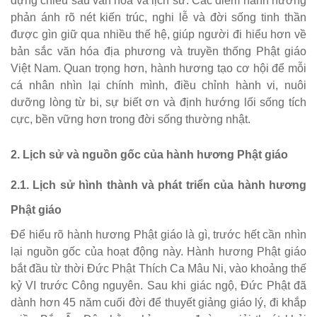
đựng chiều sâu văn hóa và lịch sử. Các điểm hành hương
phản ánh rõ nét kiến trúc, nghi lễ và đời sống tinh thần
được gìn giữ qua nhiều thế hệ, giúp người đi hiểu hơn về
bản sắc văn hóa địa phương và truyền thống Phật giáo
Việt Nam. Quan trọng hơn, hành hương tạo cơ hội để mỗi
cá nhân nhìn lại chính mình, điều chỉnh hành vi, nuôi
dưỡng lòng từ bi, sự biết ơn và định hướng lối sống tích
cực, bền vững hơn trong đời sống thường nhật.
2. Lịch sử và nguồn gốc của hành hương Phật giáo
2.1. Lịch sử hình thành và phát triển của hành hương
Phật giáo
Để hiểu rõ hành hương Phật giáo là gì, trước hết cần nhìn
lại nguồn gốc của hoạt động này. Hành hương Phật giáo
bắt đầu từ thời Đức Phật Thích Ca Mâu Ni, vào khoảng thế
kỷ VI trước Công nguyên. Sau khi giác ngộ, Đức Phật đã
dành hơn 45 năm cuối đời để thuyết giảng giáo lý, đi khắp