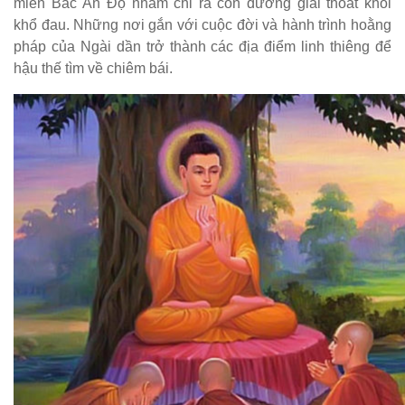
miền Bắc Ấn Độ nhằm chỉ ra con đường giải thoát khỏi
khổ đau. Những nơi gắn với cuộc đời và hành trình hoằng
pháp của Ngài dần trở thành các địa điểm linh thiêng để
hậu thế tìm về chiêm bái.