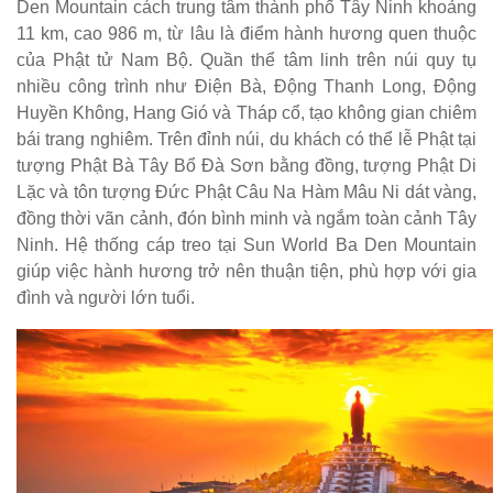
Den Mountain cách trung tâm thành phố Tây Ninh khoảng
11 km, cao 986 m, từ lâu là điểm hành hương quen thuộc
của Phật tử Nam Bộ. Quần thể tâm linh trên núi quy tụ
nhiều công trình như Điện Bà, Động Thanh Long, Động
Huyền Không, Hang Gió và Tháp cổ, tạo không gian chiêm
bái trang nghiêm. Trên đỉnh núi, du khách có thể lễ Phật tại
tượng Phật Bà Tây Bổ Đà Sơn bằng đồng, tượng Phật Di
Lặc và tôn tượng Đức Phật Câu Na Hàm Mâu Ni dát vàng,
đồng thời vãn cảnh, đón bình minh và ngắm toàn cảnh Tây
Ninh. Hệ thống cáp treo tại Sun World Ba Den Mountain
giúp việc hành hương trở nên thuận tiện, phù hợp với gia
đình và người lớn tuổi.