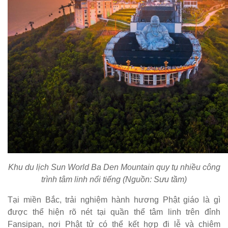
Khu du lịch Sun World Ba Den Mountain quy tụ nhiều công
trình tâm linh nổi tiếng (Nguồn: Sưu tầm)
Tại miền Bắc, trải nghiệm hành hương Phật giáo là gì
được thể hiện rõ nét tại quần thể tâm linh trên đỉnh
Fansipan, nơi Phật tử có thể kết hợp đi lễ và chiêm