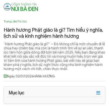
CỔNG THÔNG TIN
NÚI BÀ ĐEN
Trang chủ
Tin tức
Hành hương Phật giáo là gì? Tìm hiểu ý nghĩa,
lịch sử và kinh nghiệm hành hương
“Hành hương Phật giáo là gì?” – Đó không chỉ là một chuyến đi lễ
chùa hay chiêm bái, mà còn là hành trình tìm về sự an yên, thanh
lọc tâm hồn giữa dòng đời bộn bề năm 2025. Nếu bạn đang khao
khát kết nối sâu sắc với đức tin và mong muốn hiểu trọn vẹn giá
trị tâm linh của hành hương Phật giáo, bài viết này sẽ giúp bạn
khám phá ý nghĩa, lịch sử, nghi thức cũng như kinh nghiệm hành
hương một cách chi tiết, chân thực nhất.
Ngày 02/07/2026
HÀNH HƯƠNG
Mục lục