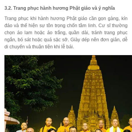
3.2. Trang phục hành hương Phật giáo và ý nghĩa
Trang phục khi hành hương Phật giáo cần gọn gàng, kín
đáo và thể hiện sự tôn trọng chốn tâm linh. Cư sĩ thường
chọn áo lam hoặc áo trắng, quần dài, tránh trang phục
ngắn, bó sát hoặc quá sặc sỡ. Giày dép nên đơn giản, dễ
di chuyển và thuận tiện khi lễ bái.