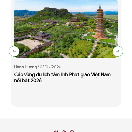
Hành Hương
/ 03/07/2026
Các vùng du lịch tâm linh Phật giáo Việt Nam
nổi bật 2026
H
T
n