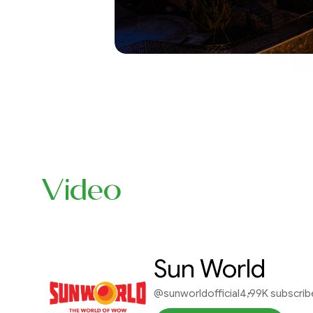
Video
Sun World
@sunworldofficial
4,99K subscrib