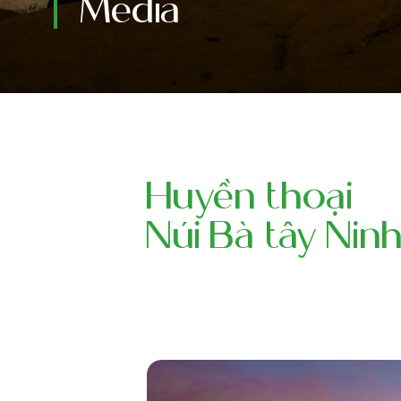
Media
Huyền thoại
Núi Bà tây Nin