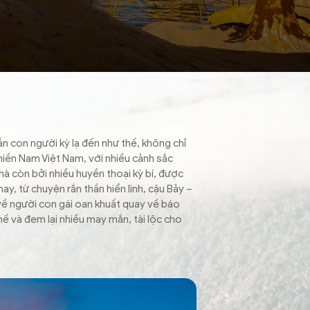
n con người kỳ lạ đến như thế, không chỉ
miền Nam Việt Nam, với nhiều cảnh sắc
 mà còn bởi nhiều huyền thoại kỳ bí, được
ay, từ chuyện rắn thần hiển linh, cậu Bảy –
về người con gái oan khuất quay về báo
hế và đem lại nhiều may mắn, tài lộc cho