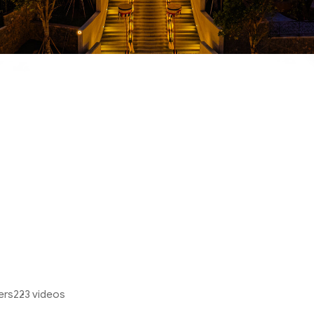
ers
223 videos