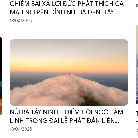
CHIÊM BÁI XÁ LỢI ĐỨC PHẬT THÍCH CA
1
MÂU NI TRÊN ĐỈNH NÚI BÀ ĐEN, TÂY
NINH
18/04/2025
NÚI BÀ TÂY NINH – ĐIỂM HỘI NGỘ TÂM
LINH TRONG ĐẠI LỄ PHẬT ĐẢN LIÊN
HIỆP QUỐC VESAK 2025
18/04/2025
0