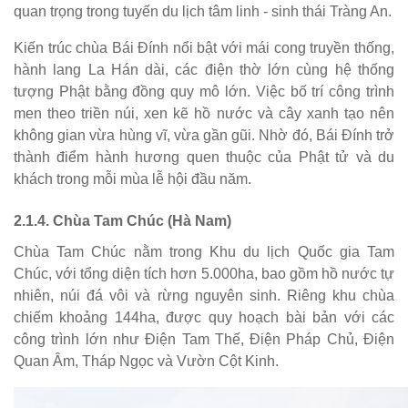
quan trọng trong tuyến du lịch tâm linh - sinh thái Tràng An.
Kiến trúc chùa Bái Đính nổi bật với mái cong truyền thống,
hành lang La Hán dài, các điện thờ lớn cùng hệ thống
tượng Phật bằng đồng quy mô lớn. Việc bố trí công trình
men theo triền núi, xen kẽ hồ nước và cây xanh tạo nên
không gian vừa hùng vĩ, vừa gần gũi. Nhờ đó, Bái Đính trở
thành điểm hành hương quen thuộc của Phật tử và du
khách trong mỗi mùa lễ hội đầu năm.
2.1.4. Chùa Tam Chúc (Hà Nam)
Chùa Tam Chúc nằm trong Khu du lịch Quốc gia Tam
Chúc, với tổng diện tích hơn 5.000ha, bao gồm hồ nước tự
nhiên, núi đá vôi và rừng nguyên sinh. Riêng khu chùa
chiếm khoảng 144ha, được quy hoạch bài bản với các
công trình lớn như Điện Tam Thế, Điện Pháp Chủ, Điện
Quan Âm, Tháp Ngọc và Vườn Cột Kinh.