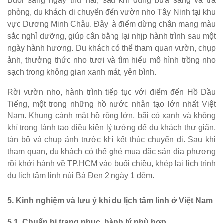
Buổi sáng ngày thứ hai, sau khi dùng bữa sáng và trả
phòng, du khách di chuyển đến vườn nho Tây Ninh tại khu
vực Dương Minh Châu. Đây là điểm dừng chân mang màu
sắc nghỉ dưỡng, giúp cân bằng lại nhịp hành trình sau một
ngày hành hương. Du khách có thể tham quan vườn, chụp
ảnh, thưởng thức nho tươi và tìm hiểu mô hình trồng nho
sạch trong không gian xanh mát, yên bình.
Rời vườn nho, hành trình tiếp tục với điểm đến Hồ Dầu
Tiếng, một trong những hồ nước nhân tạo lớn nhất Việt
Nam. Khung cảnh mặt hồ rộng lớn, bãi cỏ xanh và không
khí trong lành tạo điều kiện lý tưởng để du khách thư giãn,
tản bộ và chụp ảnh trước khi kết thúc chuyến đi. Sau khi
tham quan, du khách có thể ghé mua đặc sản địa phương
rồi khởi hành về TP.HCM vào buổi chiều, khép lại lịch trình
du lịch tâm linh núi Bà Đen 2 ngày 1 đêm.
5. Kinh nghiệm và lưu ý khi du lịch tâm linh ở Việt Nam
5.1. Chuẩn bị trang phục, hành lý phù hợp