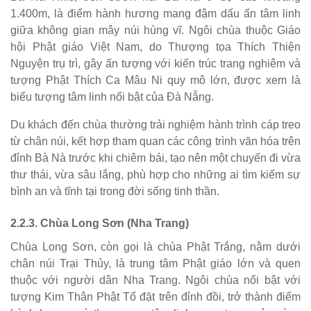
1.400m, là điểm hành hương mang đậm dấu ấn tâm linh
giữa không gian mây núi hùng vĩ. Ngôi chùa thuộc Giáo
hội Phật giáo Việt Nam, do Thượng tọa Thích Thiện
Nguyện trụ trì, gây ấn tượng với kiến trúc trang nghiêm và
tượng Phật Thích Ca Mâu Ni quy mô lớn, được xem là
biểu tượng tâm linh nổi bật của Đà Nẵng.
Du khách đến chùa thường trải nghiệm hành trình cáp treo
từ chân núi, kết hợp tham quan các công trình văn hóa trên
đỉnh Bà Nà trước khi chiêm bái, tạo nên một chuyến đi vừa
thư thái, vừa sâu lắng, phù hợp cho những ai tìm kiếm sự
bình an và tĩnh tại trong đời sống tinh thần.
2.2.3. Chùa Long Sơn (Nha Trang)
Chùa Long Sơn, còn gọi là chùa Phật Trắng, nằm dưới
chân núi Trại Thủy, là trung tâm Phật giáo lớn và quen
thuộc với người dân Nha Trang. Ngôi chùa nổi bật với
tượng Kim Thân Phật Tổ đặt trên đỉnh đồi, trở thành điểm