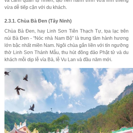
và cảnh quan tự nhiên, tạo nên hành trình vừa linh thiêng
vừa dễ tiếp cận với du khách.
2.3.1. Chùa Bà Đen (Tây Ninh)
Chùa Bà Đen, hay Linh Sơn Tiên Thạch Tự, tọa lạc trên
núi Bà Đen - “Nóc nhà Nam Bộ” là trung tâm hành hương
lớn bậc nhất miền Nam. Ngôi chùa gắn liền với tín ngưỡng
thờ Linh Sơn Thánh Mẫu, thu hút đông đảo Phật tử và du
khách mỗi dịp lễ vía Bà, lễ Vu Lan và đầu năm mới.