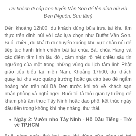
Du khách đi cáp treo tuyến Vân Sơn để lên đỉnh núi Bà
Đen (Nguồn: Sưu tầm)
Đến khoảng 12h00, du khách dùng bữa trưa tại khu ẩm
thực trên đỉnh núi với các lựa chọn như Buffet Vân Sơn.
Buổi chiều, du khách di chuyển xuống khu vực chân núi để
tiếp tục hành trình chiêm bái tại chùa Bà, chùa Hang và
các điểm tâm linh lâu đời, cảm nhận rõ nét chiều sâu tín
ngưỡng của một trong những vùng du lịch tâm linh Phật
giáo tiêu biểu tại miền Nam. Khoảng 17h00, du khách
quay lại khu vực quảng trường hoặc ga cáp treo để ngắm
hoàng hôn trên núi Bà Đen trước khi trở về khách sạn
nhận phòng và nghỉ ngơi. Buổi tối là thời gian lý tưởng để
khám phá ẩm thực Tây Ninh hoặc dạo phố, kết thúc ngày
đầu tiên trong không khí nhẹ nhàng, thư thái.
Ngày 2: Vườn nho Tây Ninh - Hồ Dầu Tiếng - Trở
về TP.HCM