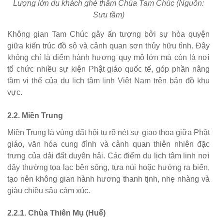
Lượng lớn du khách ghé thăm Chùa Tam Chúc (Nguồn:
Sưu tầm)
Không gian Tam Chúc gây ấn tượng bởi sự hòa quyện
giữa kiến trúc đồ sộ và cảnh quan sơn thủy hữu tình. Đây
không chỉ là điểm hành hương quy mô lớn mà còn là nơi
tổ chức nhiều sự kiện Phật giáo quốc tế, góp phần nâng
tầm vị thế của du lịch tâm linh Việt Nam trên bản đồ khu
vực.
2.2. Miền Trung
Miền Trung là vùng đất hội tụ rõ nét sự giao thoa giữa Phật
giáo, văn hóa cung đình và cảnh quan thiên nhiên đặc
trưng của dải đất duyên hải. Các điểm du lịch tâm linh nơi
đây thường tọa lạc bên sông, tựa núi hoặc hướng ra biển,
tạo nên không gian hành hương thanh tịnh, nhẹ nhàng và
giàu chiều sâu cảm xúc.
2.2.1. Chùa Thiên Mụ (Huế)