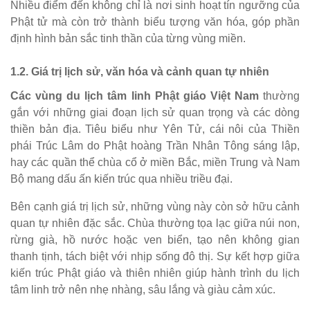
Nhiều điểm đến không chỉ là nơi sinh hoạt tín ngưỡng của
Phật tử mà còn trở thành biểu tượng văn hóa, góp phần
định hình bản sắc tinh thần của từng vùng miền.
1.2. Giá trị lịch sử, văn hóa và cảnh quan tự nhiên
Các vùng du lịch tâm linh Phật giáo Việt Nam
thường
gắn với những giai đoạn lịch sử quan trọng và các dòng
thiền bản địa. Tiêu biểu như Yên Tử, cái nôi của Thiền
phái Trúc Lâm do Phật hoàng Trần Nhân Tông sáng lập,
hay các quần thể chùa cổ ở miền Bắc, miền Trung và Nam
Bộ mang dấu ấn kiến trúc qua nhiều triều đại.
Bên cạnh giá trị lịch sử, những vùng này còn sở hữu cảnh
quan tự nhiên đặc sắc. Chùa thường tọa lạc giữa núi non,
rừng già, hồ nước hoặc ven biển, tạo nên không gian
thanh tịnh, tách biệt với nhịp sống đô thị. Sự kết hợp giữa
kiến trúc Phật giáo và thiên nhiên giúp hành trình du lịch
tâm linh trở nên nhẹ nhàng, sâu lắng và giàu cảm xúc.