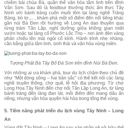
chiêm bái chùa Bà, quần thể văn hóa tâm linh trên đỉnh
Vân Sơn. Sau đó là foodtour thưởng thức ẩm thực Tây
Ninh với bánh tráng cuốn muối tôm tại làng nghề Trảng
Bàng, bò tơ,... , khám phá một số điểm đến nổi tiếng khác
gần núi Bà Đen rồi hướng về Long An dạo thuyền qua
rừng tràm Tân Lập, nghỉ dưỡng giữa không gian miệt
vườn hoặc tại làng cổ Phước Lộc Thọ – nơi ánh đèn vàng
phản chiếu lên mái ngói cổ kính. Hành trình nhẹ nhàng,
cân bằng giữa tâm linh, sinh thái và văn hóa vùng miền.
Tượng Phật Bà Tây Bổ Đà Sơn trên đỉnh Núi Bà Đen.
Với những ai ưa khám phá, tour du lịch chậm theo chủ đề
như “Một dòng sông – hai bản sắc” có thể kết nối các làng
nghề truyền thống, chợ quê, lễ hội địa phương. Từ chợ
Long Hoa Tây Ninh đến chợ nổi Tân Lập Long An, từ làng
bánh tráng đến làng đan lát, mỗi điểm đến mang dấu ấn
riêng, nhưng vẫn hòa quyện hài hòa trong tổng thể vùng.
5. Tiềm năng phát triển du lịch vùng Tây Ninh – Long
An
Vùng đất Tây Ninh – Long An sau sáp nhập sẽ sở hữu thế