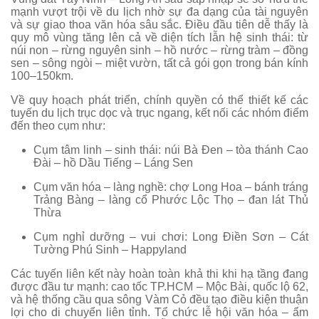
mạnh vượt trội về du lịch nhờ sự đa dạng của tài nguyên
và sự giao thoa văn hóa sâu sắc. Điều đầu tiên dễ thấy là
quy mô vùng tăng lên cả về diện tích lẫn hệ sinh thái: từ
núi non – rừng nguyên sinh – hồ nước – rừng tràm – đồng
sen – sông ngòi – miệt vườn, tất cả gói gọn trong bán kính
100–150km.
Về quy hoạch phát triển, chính quyền có thể thiết kế các
tuyến du lịch trục dọc và trục ngang, kết nối các nhóm điểm
đến theo cụm như:
Cụm tâm linh – sinh thái: núi Bà Đen – tòa thánh Cao
Đài – hồ Dầu Tiếng – Láng Sen
Cụm văn hóa – làng nghề: chợ Long Hoa – bánh tráng
Trảng Bàng – làng cổ Phước Lộc Thọ – đan lát Thủ
Thừa
Cụm nghỉ dưỡng – vui chơi: Long Điền Sơn – Cát
Tường Phú Sinh – Happyland
Các tuyến liên kết này hoàn toàn khả thi khi hạ tầng đang
được đầu tư mạnh: cao tốc TP.HCM – Mộc Bài, quốc lộ 62,
và hệ thống cầu qua sông Vàm Cỏ đều tạo điều kiện thuận
lợi cho di chuyển liên tỉnh. Tổ chức lễ hội văn hóa – ẩm