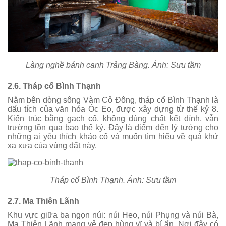
Làng nghề bánh canh Trảng Bàng. Ảnh: Sưu tầm
2.6. Tháp cổ Bình Thạnh
Nằm bên dòng sông Vàm Cỏ Đông, tháp cổ Bình Thạnh là
dấu tích của văn hóa Óc Eo, được xây dựng từ thế kỷ 8.
Kiến trúc bằng gạch cổ, không dùng chất kết dính, vẫn
trường tồn qua bao thế kỷ. Đây là điểm đến lý tưởng cho
những ai yêu thích khảo cổ và muốn tìm hiểu về quá khứ
xa xưa của vùng đất này.
Tháp cổ Bình Thạnh. Ảnh: Sưu tầm
2.7. Ma Thiên Lãnh
Khu vực giữa ba ngọn núi: núi Heo, núi Phụng và núi Bà,
Ma Thiên Lãnh mang vẻ đẹp hùng vĩ và bí ẩn. Nơi đây có