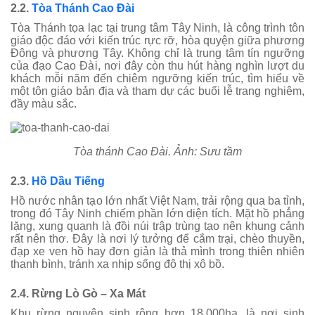
2.2.
Tòa Thánh Cao Đài
Tòa Thánh tọa lạc tại trung tâm Tây Ninh, là công trình tôn
giáo độc đáo với kiến trúc rực rỡ, hòa quyện giữa phương
Đông và phương Tây. Không chỉ là trung tâm tín ngưỡng
của đạo Cao Đài, nơi đây còn thu hút hàng nghìn lượt du
khách mỗi năm đến chiêm ngưỡng kiến trúc, tìm hiểu về
một tôn giáo bản địa và tham dự các buổi lễ trang nghiêm,
đầy màu sắc.
Tòa thánh Cao Đài. Ảnh: Sưu tầm
2.3.
Hồ Dầu Tiếng
Hồ nước nhân tạo lớn nhất Việt Nam, trải rộng qua ba tỉnh,
trong đó Tây Ninh chiếm phần lớn diện tích. Mặt hồ phẳng
lặng, xung quanh là đồi núi trập trùng tạo nên khung cảnh
rất nên thơ. Đây là nơi lý tưởng để cắm trại, chèo thuyền,
đạp xe ven hồ hay đơn giản là thả mình trong thiên nhiên
thanh bình, tránh xa nhịp sống đô thị xô bồ.
2.4. Rừng Lò Gò – Xa Mát
Khu rừng nguyên sinh rộng hơn 18.000ha, là nơi sinh