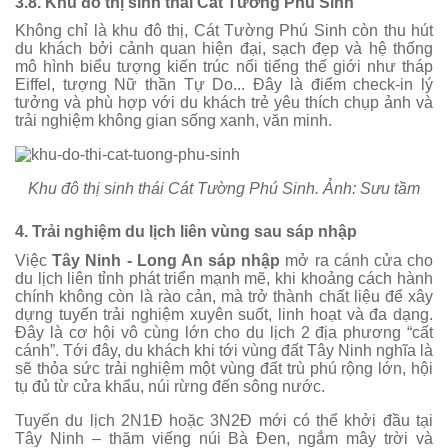
3.8. Khu đô thị sinh thái Cát Tường Phú Sinh
Không chỉ là khu đô thị, Cát Tường Phú Sinh còn thu hút
du khách bởi cảnh quan hiện đại, sạch đẹp và hệ thống
mô hình biểu tượng kiến trúc nổi tiếng thế giới như tháp
Eiffel, tượng Nữ thần Tự Do... Đây là điểm check-in lý
tưởng và phù hợp với du khách trẻ yêu thích chụp ảnh và
trải nghiệm không gian sống xanh, văn minh.
Khu đô thị sinh thái Cát Tường Phú Sinh. Ảnh: Sưu tầm
4. Trải nghiệm du lịch liên vùng sau sáp nhập
Việc
Tây Ninh - Long An sáp nhập
mở ra cánh cửa cho
du lịch liên tỉnh phát triển mạnh mẽ, khi khoảng cách hành
chính không còn là rào cản, mà trở thành chất liệu để xây
dựng tuyến trải nghiệm xuyên suốt, linh hoạt và đa dạng.
Đây là cơ hội vô cùng lớn cho du lịch 2 địa phương “cất
cánh”. Tới đây, du khách khi tới vùng đất Tây Ninh nghĩa là
sẽ thỏa sức trải nghiệm một vùng đất trù phú rộng lớn, hội
tụ đủ từ cửa khẩu, núi rừng đến sông nước.
Tuyến du lịch 2N1Đ hoặc 3N2Đ mới có thể khởi đầu tại
Tây Ninh – thăm viếng núi Bà Đen, ngắm mây trời và