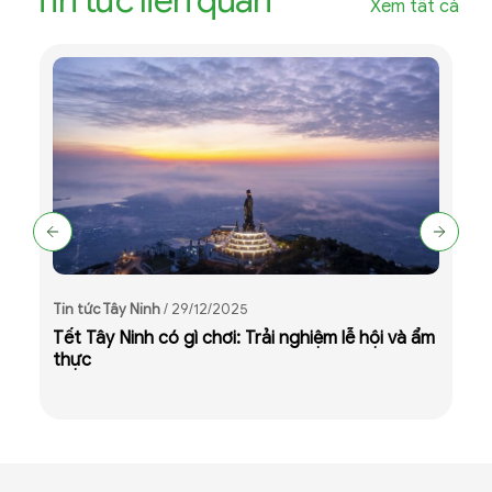
Xem tất cả
T
Tin tức Tây Ninh
/ 29/12/2025
K
Tết Tây Ninh có gì chơi: Trải nghiệm lễ hội và ẩm
n
thực