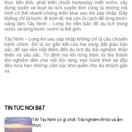
thực liên tỉnh, phát triển chuỗi homestay miệt vườn, xây
dựng tuyến xe buýt du lịch xuyên tỉnh cũng là những mô
hình có thể nhanh chóng triển khai sau khi sáp nhập. Đây
không chỉ là bước đi kinh tế, mà còn là cách để từng bước
nâng tầm Tây Ninh – Long An trên bản đồ du lịch trong
nước và từng bước vươn ra thế giới.
Tây Ninh – Long An sau sáp nhập không chỉ là câu chuyện
hành chính. Đó là sự gắn kết của hai vùng đất giàu bản
sắc, để tạo nên một điểm đến du lịch đa trải nghiệm, thân
thiện và sâu sắc. Từ đỉnh núi tới rừng tràm, từ tòa thánh
tôn nghiêm đến chợ nổi rộn ràng, mọi hành trình tại đây
đều hứa hẹn những cảm xúc khó quên cho du khách gần
xa.
TIN TỨC NỔI BẬT
Tết Tây Ninh có gì chơi: Trải nghiệm lễ hội và ẩm
thực