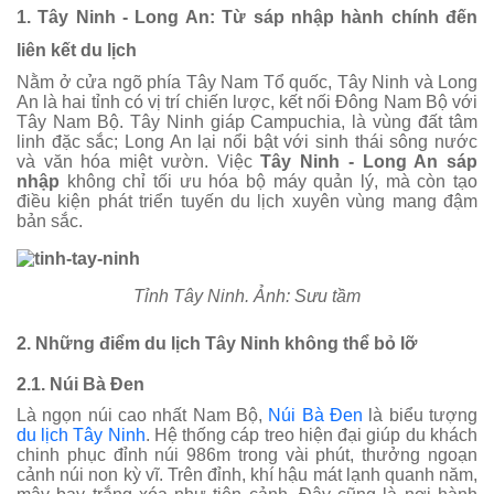
1. Tây Ninh - Long An: Từ sáp nhập hành chính đến
liên kết du lịch
Nằm ở cửa ngõ phía Tây Nam Tổ quốc, Tây Ninh và Long
An là hai tỉnh có vị trí chiến lược, kết nối Đông Nam Bộ với
Tây Nam Bộ. Tây Ninh giáp Campuchia, là vùng đất tâm
linh đặc sắc; Long An lại nổi bật với sinh thái sông nước
và văn hóa miệt vườn. Việc
Tây Ninh - Long An sáp
nhập
không chỉ tối ưu hóa bộ máy quản lý, mà còn tạo
điều kiện phát triển tuyến du lịch xuyên vùng mang đậm
bản sắc.
Tỉnh Tây Ninh. Ảnh: Sưu tầm
2. Những điểm du lịch Tây Ninh không thể bỏ lỡ
2.1. Núi Bà Đen
Là ngọn núi cao nhất Nam Bộ,
Núi Bà Đen
là biểu tượng
du lịch Tây Ninh
. Hệ thống cáp treo hiện đại giúp du khách
chinh phục đỉnh núi 986m trong vài phút, thưởng ngoạn
cảnh núi non kỳ vĩ. Trên đỉnh, khí hậu mát lạnh quanh năm,