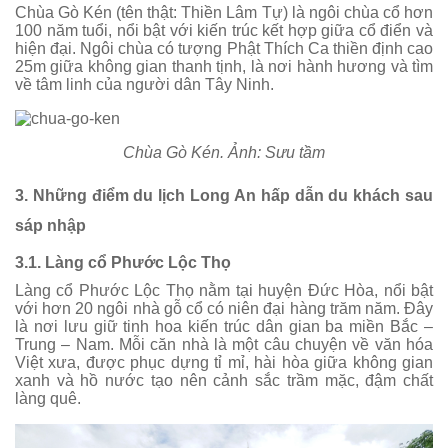
Chùa Gò Kén (tên thật: Thiền Lâm Tự) là ngôi chùa cổ hơn
100 năm tuổi, nổi bật với kiến trúc kết hợp giữa cổ điển và
hiện đại. Ngôi chùa có tượng Phật Thích Ca thiền định cao
25m giữa không gian thanh tịnh, là nơi hành hương và tìm
về tâm linh của người dân Tây Ninh.
Chùa Gò Kén. Ảnh: Sưu tầm
3. Những điểm du lịch Long An hấp dẫn du khách sau
sáp nhập
3.1. Làng cổ Phước Lộc Thọ
Làng cổ Phước Lộc Thọ nằm tại huyện Đức Hòa, nổi bật
với hơn 20 ngôi nhà gỗ cổ có niên đại hàng trăm năm. Đây
là nơi lưu giữ tinh hoa kiến trúc dân gian ba miền Bắc –
Trung – Nam. Mỗi căn nhà là một câu chuyện về văn hóa
Việt xưa, được phục dựng tỉ mỉ, hài hòa giữa không gian
xanh và hồ nước tạo nên cảnh sắc trầm mặc, đậm chất
làng quê.