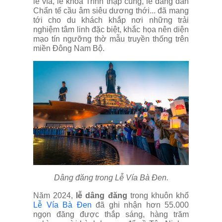
lễ vía, lễ khoa Trình thập cúng, lễ đăng đàn
Chẩn tế cầu âm siêu dương thới... đã mang
tới cho du khách khắp nơi những trải
nghiệm tâm linh đặc biệt, khắc họa nên diện
mạo tín ngưỡng thờ mẫu truyền thống trên
miền Đông Nam Bộ.
Dâng đăng trong Lễ Vía Bà Đen.
Năm 2024,
lễ dâng đăng
trong khuôn khổ
Lễ Vía Bà Đen
đã ghi nhận hơn 55.000
ngọn đăng được thắp sáng, hàng trăm