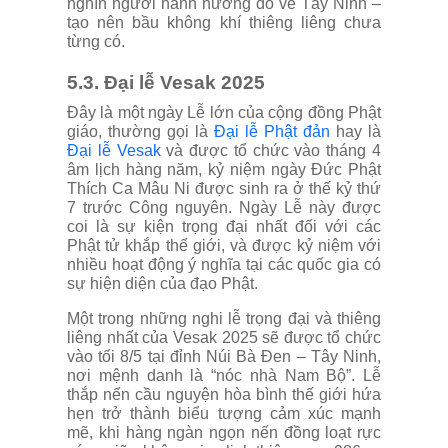
nghìn người hành hương đổ về Tây Ninh –
tạo nên bầu không khí thiêng liêng chưa
từng có.
5.3. Đại lễ Vesak 2025
Đây là một ngày Lễ lớn của cộng đồng Phật
giáo, thường gọi là
Đại lễ Phật đản
hay là
Đại lễ Vesak
và được tổ chức vào tháng 4
âm lịch hàng năm, kỷ niệm ngày Đức Phật
Thích Ca Mâu Ni được sinh ra ở thế kỷ thứ
7 trước Công nguyên. Ngày Lễ này được
coi là sự kiện trọng đại nhất đối với các
Phật tử khắp thế giới, và được kỷ niệm với
nhiều hoạt động ý nghĩa tại các quốc gia có
sự hiện diện của đạo Phật.
Một trong những nghi lễ trọng đại và thiêng
liêng nhất của Vesak 2025 sẽ được tổ chức
vào tối 8/5 tại đỉnh Núi Bà Đen – Tây Ninh,
nơi mệnh danh là “nóc nhà Nam Bộ”. Lễ
thắp nến cầu nguyện hòa bình thế giới hứa
hẹn trở thành biểu tượng cảm xúc mạnh
mẽ, khi hàng ngàn ngọn nến đồng loạt rực