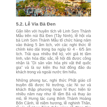
5.2. Lễ Vía Bà Đen
Gắn liền với huyền tích về Linh Sơn Thánh
Mẫu trên núi Bà Đen (Tây Ninh), lễ hội vía
bà Linh Sơn Thánh Mẫu tổ chức hàng năm
vào tháng 5 âm lịch, với các nghi thức lễ
chính kéo dài trong ba ngày từ 4 - 6/5 âm
lịch. Trải qua nhiều thế kỷ, với giá trị tâm
linh, văn hóa đặc sắc, lễ hội đã được công
nhận là "Di sản văn hóa phi vật thể quốc
gia" và là sự kiện thu hút đông đảo du
khách trong và ngoài nước tìm hiểu.
Những phong tục, nghi thức Phật giáo cổ
truyền đã được Ni trưởng, các Ni sư và
khách thập phương hoan hỉ thực hiện từ
nhiều năm nay như lễ tắm Bà và thay áo
mũ, lễ Hưng tác cung thỉnh Thành Hoàng
Bổn Cảnh, lễ niệm hương, lễ nghinh Thần,