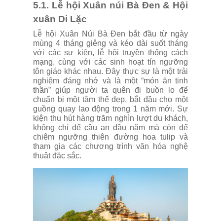
5.1. Lễ hội Xuân núi Bà Đen & Hội
xuân Di Lặc
Lễ hội Xuân Núi Bà Đen bắt đầu từ ngày
mùng 4 tháng giêng và kéo dài suốt tháng
với các sự kiện, lễ hội truyền thống cách
mạng, cùng với các sinh hoạt tín ngưỡng
tôn giáo khác nhau. Đây thực sự là một trải
nghiệm đáng nhớ và là một “món ăn tinh
thần” giúp người ta quên đi buồn lo để
chuẩn bị một tâm thế đẹp, bắt đầu cho một
guồng quay lao động trong 1 năm mới. Sự
kiện thu hút hàng trăm nghìn lượt du khách,
không chỉ để cầu an đầu năm mà còn để
chiêm ngưỡng thiên đường hoa tulip và
tham gia các chương trình văn hóa nghệ
thuật đặc sắc.