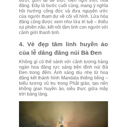
được gom lại để thực hiện nghi thức hóa
đăng. Đây là bước cuối cùng, mang ý nghĩa
hồi hướng công đức và đưa nguyện ước
của người tham dự về cõi vô hình. Lửa hóa
đăng cũng được xem như lửa trí tuệ – thiêu
rụi phiền não, kết nối tâm linh con người với
cảnh giới thanh tịnh.
4. Vẻ đẹp tâm linh huyền ảo
của lễ dâng đăng núi Bà Đen
Không gì có thể sánh với cảnh tượng hàng
ngàn hoa đăng rực sáng trên đỉnh núi Bà
Đen trong đêm. Ánh sáng dịu nhẹ từ hoa
đăng kết thành hình Mandala thiêng liêng –
biểu tượng vũ trụ trong Phật giáo, tạo nên
không gian huyền ảo, siêu thực giữa mây
trời bảng lảng.