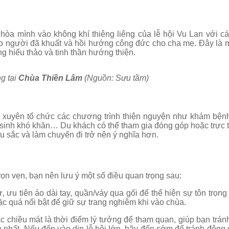
òa mình vào không khí thiêng liêng của lễ hội Vu Lan với cá
ho người đã khuất và hồi hướng công đức cho cha mẹ. Đây là mộ
g hiếu thảo và tinh thần hướng thiện.
ng tại
Chùa Thiền Lâm
(Nguồn: Sưu tầm)
xuyên tổ chức các chương trình thiện nguyện như khám bện
sinh khó khăn… Du khách có thể tham gia đóng góp hoặc trực t
u sắc và làm chuyến đi trở nên ý nghĩa hơn.
rọn vẹn, bạn nên lưu ý một số điều quan trọng sau:
 ưu tiên áo dài tay, quần/váy qua gối để thể hiện sự tôn trọn
ặc quá nổi bật để giữ sự trang nghiêm khi vào chùa.
c chiều mát là thời điểm lý tưởng để tham quan, giúp bạn trán
h nhất. Nếu đến vào dịp lễ hội lớn, hãy đến sớm để tránh đông