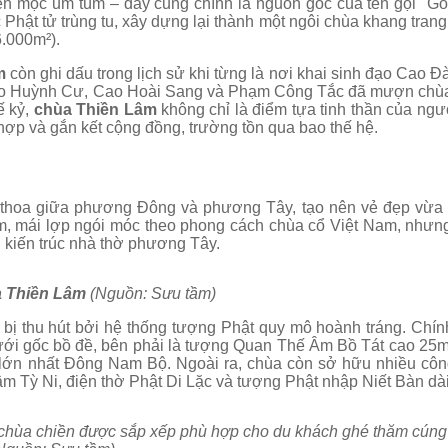
én mọc um tùm – đây cũng chính là nguồn gốc của tên gọi "Gò
ật tử trùng tu, xây dựng lại thành một ngôi chùa khang trang
6.000m²).
âm
còn ghi dấu trong lịch sử khi từng là nơi khai sinh đạo Cao Đ
ao Huỳnh Cư, Cao Hoài Sang và Phạm Công Tắc đã mượn chùa
 kỷ,
chùa Thiền Lâm
không chỉ là điểm tựa tinh thần của ngư
hợp và gắn kết cộng đồng, trường tồn qua bao thế hệ.
ao thoa giữa phương Đông và phương Tây, tạo nên vẻ đẹp vừa 
5m, mái lợp ngói móc theo phong cách chùa cổ Việt Nam, nhưn
n kiến trúc nhà thờ phương Tây.
 Thiền Lâm
(Nguồn: Sưu tầm)
bị thu hút bởi hệ thống tượng Phật quy mô hoành tráng. Chín
dưới gốc bồ đề, bên phải là tượng Quan Thế Âm Bồ Tát cao 25
lớn nhất Đông Nam Bộ. Ngoài ra, chùa còn sở hữu nhiều công
m Tỳ Ni, điện thờ Phật Di Lặc và tượng Phật nhập Niết Bàn dà
chùa chiền được sắp xếp phù hợp cho du khách ghé thăm cúng