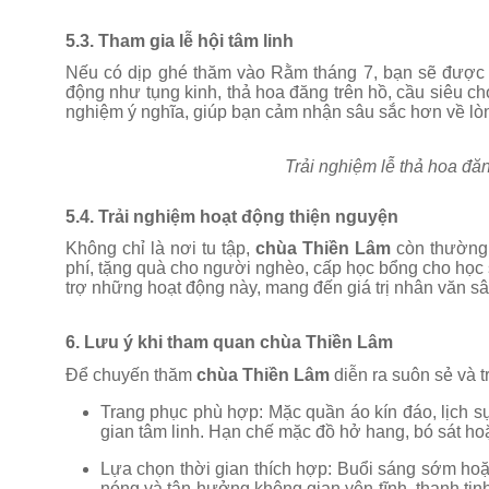
5.3. Tham gia lễ hội tâm linh
Nếu có dịp ghé thăm vào Rằm tháng 7, bạn sẽ được h
động như tụng kinh, thả hoa đăng trên hồ, cầu siêu c
nghiệm ý nghĩa, giúp bạn cảm nhận sâu sắc hơn về lòn
Trải nghiệm lễ thả hoa đă
5.4. Trải nghiệm hoạt động thiện nguyện
Không chỉ là nơi tu tập,
chùa Thiền Lâm
còn thường 
phí, tặng quà cho người nghèo, cấp học bổng cho học 
trợ những hoạt động này, mang đến giá trị nhân văn sâ
6. Lưu ý khi tham quan chùa Thiền Lâm
Để chuyến thăm
chùa Thiền Lâm
diễn ra suôn sẻ và t
Trang phục phù hợp: Mặc quần áo kín đáo, lịch sự,
gian tâm linh. Hạn chế mặc đồ hở hang, bó sát ho
Lựa chọn thời gian thích hợp: Buổi sáng sớm hoặ
nóng và tận hưởng không gian yên tĩnh, thanh tịn