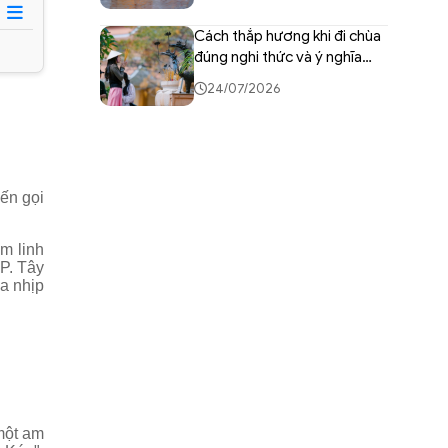
Cách thắp hương khi đi chùa
đúng nghi thức và ý nghĩa
tâm linh
24/07/2026
ến gọi
m linh
TP. Tây
a nhịp
một am