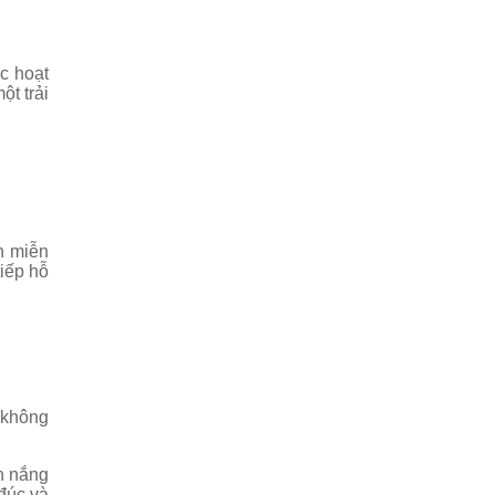
c hoạt
t trải
h miễn
iếp hỗ
g không
h nắng
 đúc và