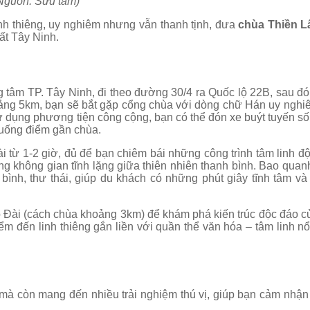
Nguồn: Sưu tầm)
inh thiêng, uy nghiêm nhưng vẫn thanh tịnh, đưa
chùa Thiền 
ất Tây Ninh.
ng tâm TP. Tây Ninh, đi theo đường 30/4 ra Quốc lộ 22B, sau đó 
ảng 5km, bạn sẽ bắt gặp cổng chùa với dòng chữ Hán uy nghi
 dụng phương tiện công cộng, bạn có thể đón xe buýt tuyến số 
xuống điểm gần chùa.
 từ 1-2 giờ, đủ để bạn chiêm bái những công trình tâm linh độ
g không gian tĩnh lặng giữa thiên nhiên thanh bình. Bao quan
bình, thư thái, giúp du khách có những phút giây tĩnh tâm và
 Đài (cách chùa khoảng 3km) để khám phá kiến trúc độc đáo c
ểm đến linh thiêng gắn liền với quần thể văn hóa – tâm linh nổ
 mà còn mang đến nhiều trải nghiệm thú vị, giúp bạn cảm nhận