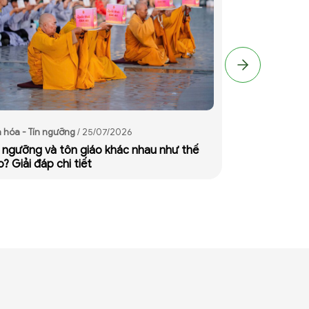
 hóa - Tín ngưỡng
/ 25/07/2026
Văn hóa - Tín n
n ngưỡng và tôn giáo khác nhau như thế
Cách thắp hươ
? Giải đáp chi tiết
và ý nghĩa tâm