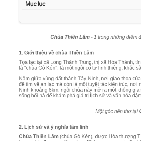
Mục lục
Chùa Thiền Lâm
- 1 trong những điểm 
1. Giới thiệu về chùa Thiền Lâm
Tọa lạc tại xã Long Thành Trung, thị xã Hòa Thành, tỉ
là "chùa Gò Kén", là một ngôi cổ tự linh thiêng, khắc 
Nằm giữa vùng đất thánh Tây Ninh, nơi giao thoa của
để tìm về an lạc mà còn là một tuyệt tác kiến trúc, nơ
Ninh khoảng 8km, ngôi chùa này mở ra một không gian 
sống hối hả để khám phá giá trị lịch sử và văn hóa đậ
Một góc nên thơ tại
2. Lịch sử và ý nghĩa tâm linh
Chùa Thiền Lâm
(chùa Gò Kén), được Hòa thượng Th