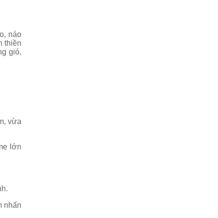
o, náo
 thiền
g gió,
m, vừa
mẹ lớn
nh.
m nhấn