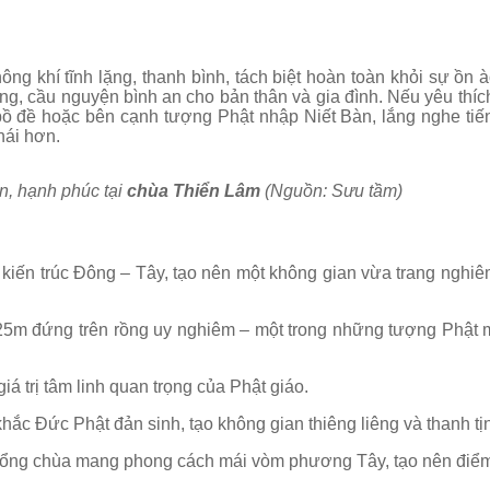
 khí tĩnh lặng, thanh bình, tách biệt hoàn toàn khỏi sự ồn à
ng, cầu nguyện bình an cho bản thân và gia đình. Nếu yêu thích
bồ đề hoặc bên cạnh tượng Phật nhập Niết Bàn, lắng nghe tiến
hái hơn.
, hạnh phúc tại
chùa Thiển Lâm
(Nguồn: Sưu tầm)
 kiến trúc Đông – Tây, tạo nên một không gian vừa trang nghiê
m đứng trên rồng uy nghiêm – một trong những tượng Phật 
á trị tâm linh quan trọng của Phật giáo.
ắc Đức Phật đản sinh, tạo không gian thiêng liêng và thanh tị
cổng chùa mang phong cách mái vòm phương Tây, tạo nên điể