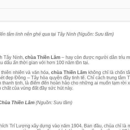
đến tâm linh nên ghé qua tại Tây Ninh (Nguồn: Sưu tầm)
nh Tây Ninh,
chùa Thiền Lâm
– hay còn được người dân trìu m
sâu dấu ấn thời gian với hơn 100 năm tồn tại.
 thiên nhiên và văn hóa,
chùa Thiền Lâm
không chỉ là chốn tâ
i nét đẹp Đông – Tây hòa quyện đầy tinh tế. Chỉ cách trung tâm 
thanh tịnh, là điểm đến hoàn hảo cho những ai muốn tạm rời x
m chất của vùng đất đầy sức hút này.
Chùa Thiền Lâm
(Nguồn: Sưu tầm)
ích Trí Lượng xây dựng vào năm 1904. Ban đầu, chùa chỉ là 