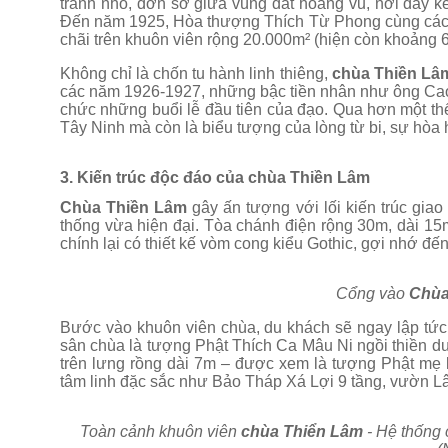
tranh nhỏ, đơn sơ giữa vùng đất hoang vu, nơi dây k
Đến năm 1925, Hòa thượng Thích Từ Phong cùng các Ph
chãi trên khuôn viên rộng 20.000m² (hiện còn khoảng 
Không chỉ là chốn tu hành linh thiêng,
chùa Thiền L
các năm 1926-1927, những bậc tiền nhân như ông C
chức những buổi lễ đầu tiên của đạo. Qua hơn một thế
Tây Ninh mà còn là biểu tượng của lòng từ bi, sự hòa 
3. Kiến trúc độc đáo của chùa Thiền Lâm
Chùa Thiền Lâm
gây ấn tượng với lối kiến trúc gi
thống vừa hiện đại. Tòa chánh điện rộng 30m, dài 1
chính lại có thiết kế vòm cong kiểu Gothic, gợi nhớ đế
Cổng vào
Chùa
Bước vào khuôn viên chùa, du khách sẽ ngay lập tức 
sân chùa là tượng Phật Thích Ca Mâu Ni ngồi thiền 
trên lưng rồng dài 7m – được xem là tượng Phật mẹ 
tâm linh đặc sắc như Bảo Tháp Xá Lợi 9 tầng, vườn Lâ
Toàn cảnh khuôn viên
chùa Thiển Lâm
- Hệ thống 