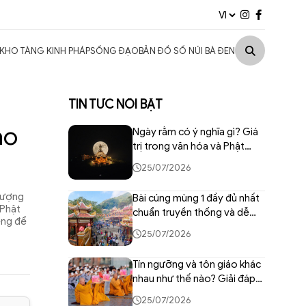
KHO TÀNG KINH PHÁP
SỐNG ĐẠO
BẢN ĐỒ SỐ NÚI BÀ ĐEN
TIN TỨC NỔI BẬT
áo
Ngày rằm có ý nghĩa gì? Giá
trị trong văn hóa và Phật
giáo Việt
25/07/2026
 tượng
Bài cúng mùng 1 đầy đủ nhất
 Phật
chuẩn truyền thống và dễ
êng để
thực hiện
25/07/2026
Tín ngưỡng và tôn giáo khác
nhau như thế nào? Giải đáp
chi tiết
25/07/2026