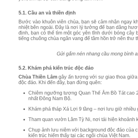
5.1. Cầu an và thiền định
Bước vào khuôn viên chùa, bạn sẽ cảm nhận ngay không
nhiệt bên ngoài. Đây là nơi lý tưởng để bạn dâng hươ
định, bạn có thể tìm một góc yên tĩnh dưới bóng cây 
tiếng chuông chùa ngân vang để tâm hồn trở nên thư t
Gửi gắm nén nhang cầu mong bình an
5.2. Khám phá kiến trúc độc đáo
Chùa Thiền Lâm
gây ấn tượng với sự giao thoa giữa
độc đáo. Khi đến đây, bạn đừng quên:
Chiêm ngưỡng tượng Quan Thế Âm Bồ Tát cao 25
nhất Đông Nam Bộ.
Khám phá tháp Xá Lợi 9 tầng – nơi lưu giữ nhiều gi
Tham quan vườn Lâm Tỳ Ni, nơi tái hiện khoảnh kh
Chụp ảnh lưu niệm với background độc đáo của 
kiến trúc hiếm thấy tại các ngôi chùa Việt Nam.