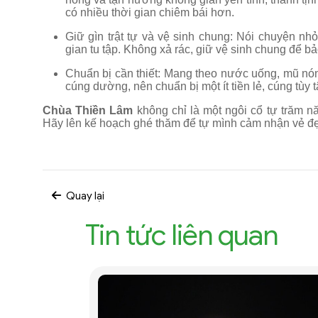
có nhiều thời gian chiêm bái hơn.
Giữ gìn trật tự và vệ sinh chung: Nói chuyện n
gian tu tập. Không xả rác, giữ vệ sinh chung để 
Chuẩn bị cần thiết: Mang theo nước uống, mũ nón
cúng dường, nên chuẩn bị một ít tiền lẻ, cúng tùy t
Chùa Thiền Lâm
không chỉ là một ngôi cổ tự trăm n
Hãy lên kế hoạch ghé thăm để tự mình cảm nhận vẻ đẹ
Quay lại
Tin tức liên quan