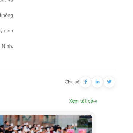
 không
ý định
 Ninh.
Chia sẻ
Xem tất cả