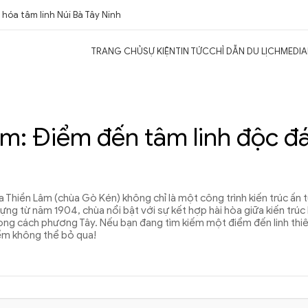
hóa tâm linh Núi Bà Tây Ninh
TRANG CHỦ
SỰ KIỆN
TIN TỨC
CHỈ DẪN DU LỊCH
MEDIA
m: Điểm đến tâm linh độc đ
a Thiền Lâm (chùa Gò Kén) không chỉ là một công trình kiến trúc ấn
dựng từ năm 1904, chùa nổi bật với sự kết hợp hài hòa giữa kiến trúc
ong cách phương Tây. Nếu bạn đang tìm kiếm một điểm đến linh thi
iểm không thể bỏ qua!