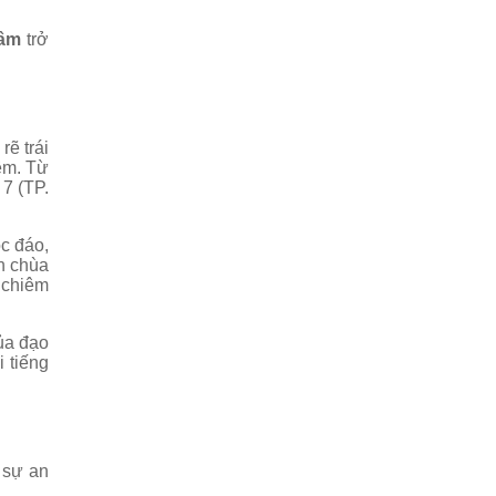
Lâm
trở
rẽ trái
êm. Từ
7 (TP.
c đáo,
h chùa
 chiêm
ủa đạo
i tiếng
 sự an