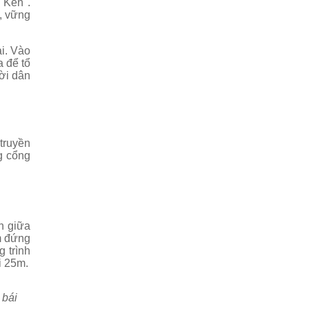
 Kén".
, vững
ài. Vào
 để tổ
ời dân
truyền
g cổng
h giữa
m đứng
 trình
i 25m.
 bái