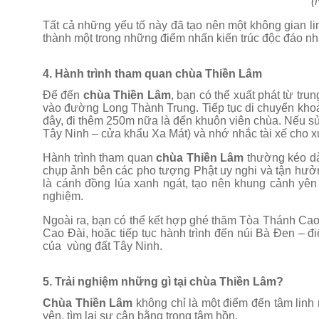
(
Tất cả những yếu tố này đã tạo nên một không gian l
thành một trong những điểm nhấn kiến trúc độc đáo nh
4. Hành trình tham quan chùa Thiền Lâm
Để đến
chùa Thiền Lâm
, bạn có thể xuất phát từ tru
vào đường Long Thành Trung. Tiếp tục di chuyển kho
đây, đi thêm 250m nữa là đến khuôn viên chùa. Nếu sử
Tây Ninh – cửa khẩu Xa Mát) và nhớ nhắc tài xế cho 
Hành trình tham quan
chùa Thiền Lâm
thường kéo dài
chụp ảnh bên các pho tượng Phật uy nghi và tận hưởn
là cánh đồng lúa xanh ngát, tạo nên khung cảnh yên 
nghiệm.
Ngoài ra, bạn có thể kết hợp ghé thăm Tòa Thánh Cao
Cao Đài, hoặc tiếp tục hành trình đến núi Bà Đen – đi
của vùng đất Tây Ninh.
5. Trải nghiệm những gì tại chùa Thiền Lâm?
Chùa Thiền Lâm
không chỉ là một điểm đến tâm linh
yên, tìm lại sự cân bằng trong tâm hồn.