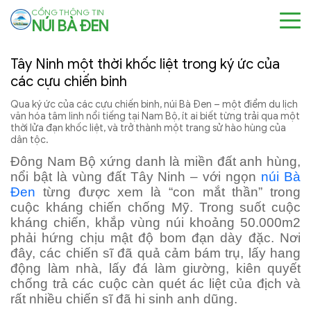
CỔNG THÔNG TIN
NÚI BÀ ĐEN
Tây Ninh một thời khốc liệt trong ký ức của
các cựu chiến binh
Qua ký ức của các cựu chiến binh, núi Bà Đen – một điểm du lịch
văn hóa tâm linh nổi tiếng tại Nam Bộ, ít ai biết từng trải qua một
thời lửa đạn khốc liệt, và trở thành một trang sử hào hùng của
dân tộc.
Đông Nam Bộ xứng danh là miền đất anh hùng,
nổi bật là vùng đất Tây Ninh – với ngọn
núi Bà
Đen
từng được xem là “con mắt thần” trong
cuộc kháng chiến chống Mỹ. Trong suốt cuộc
kháng chiến, khắp vùng núi khoảng 50.000m2
phải hứng chịu mật độ bom đạn dày đặc. Nơi
đây, các chiến sĩ đã quả cảm bám trụ, lấy hang
động làm nhà, lấy đá làm giường, kiên quyết
chống trả các cuộc càn quét ác liệt của địch và
rất nhiều chiến sĩ đã hi sinh anh dũng.