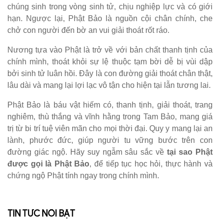
chúng sinh trong vòng sinh tử, chịu nghiệp lực và có giới
hạn. Ngược lại, Phật Bảo là nguồn cội chân chính, che
chở con người đến bờ an vui giải thoát rốt ráo.
Nương tựa vào Phật là trở về với bản chất thanh tịnh của
chính mình, thoát khỏi sự lệ thuộc tạm bời dễ bị vùi dập
bởi sinh tử luân hồi. Đây là con đường giải thoát chân thật,
lâu dài và mang lại lợi lạc vô tận cho hiện tại lẫn tương lai.
Phật Bảo là báu vật hiếm có, thanh tịnh, giải thoát, trang
nghiêm, thù thắng và vĩnh hằng trong Tam Bảo, mang giá
trị từ bi trí tuệ viên mãn cho mọi thời đại. Quy y mang lại an
lành, phước đức, giúp người tu vững bước trên con
đường giác ngộ. Hãy suy ngẫm sâu sắc về
tại sao Phật
được gọi là Phật Bảo
, để tiếp tục học hỏi, thực hành và
chứng ngộ Phật tính ngay trong chính mình.
TIN TỨC NỔI BẬT