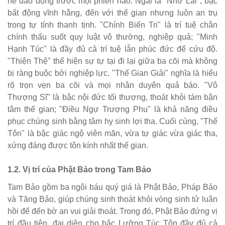
hề dao động trước mọi phiền não. Ngài là "Như Lai", bậc
bất động vĩnh hằng, đến với thế gian nhưng luôn an trụ
trong tự tính thanh tịnh. "Chính Biến Tri" là trí tuệ chân
chính thấu suốt quy luật vô thường, nghiệp quả; "Minh
Hạnh Túc" là đầy đủ cả trí tuệ lẫn phúc đức để cứu độ.
"Thiện Thệ" thể hiện sự tự tại đi lại giữa ba cõi mà không
bị ràng buộc bởi nghiệp lực. "Thế Gian Giải" nghĩa là hiểu
rõ trọn vẹn ba cõi và mọi nhân duyên quả báo. "Vô
Thượng Sĩ" là bậc nội đức tối thượng, thoát khỏi tám bận
tâm thế gian; "Điều Ngự Trượng Phu" là khả năng điều
phục chúng sinh bằng tâm hy sinh lợi tha. Cuối cùng, "Thế
Tôn" là bậc giác ngộ viên mãn, vừa tự giác vừa giác tha,
xứng đáng được tôn kính nhất thế gian.
1.2. Vị trí của Phật Bảo trong Tam Bảo
Tam Bảo gồm ba ngôi báu quý giá là Phật Bảo, Pháp Bảo
và Tăng Bảo, giúp chúng sinh thoát khỏi vòng sinh tử luân
hồi để đến bờ an vui giải thoát. Trong đó, Phật Bảo đứng vị
trí đầu tiên, đại diện cho bậc Lưỡng Túc Tôn đầy đủ cả