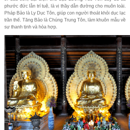
phước đức lẫn trí tuệ, là vị thầy dẫn đường cho muôn loài.
Pháp Bảo là Ly Dục Tôn, giúp con người thoát khỏi dục lạc
trần thế. Tăng Bảo là Chúng Trung Tôn, làm khuôn mẫu về
sự thanh tịnh và hòa hợp.