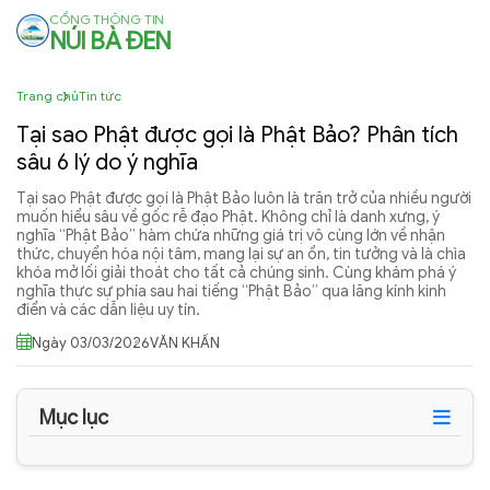
CỔNG THÔNG TIN
NÚI BÀ ĐEN
Trang chủ
Tin tức
Tại sao Phật được gọi là Phật Bảo? Phân tích
sâu 6 lý do ý nghĩa
Tại sao Phật được gọi là Phật Bảo luôn là trăn trở của nhiều người
muốn hiểu sâu về gốc rễ đạo Phật. Không chỉ là danh xưng, ý
nghĩa “Phật Bảo” hàm chứa những giá trị vô cùng lớn về nhận
thức, chuyển hóa nội tâm, mang lại sự an ổn, tin tưởng và là chìa
khóa mở lối giải thoát cho tất cả chúng sinh. Cùng khám phá ý
nghĩa thực sự phía sau hai tiếng “Phật Bảo” qua lăng kính kinh
điển và các dẫn liệu uy tín.
Ngày 03/03/2026
VĂN KHẤN
Mục lục