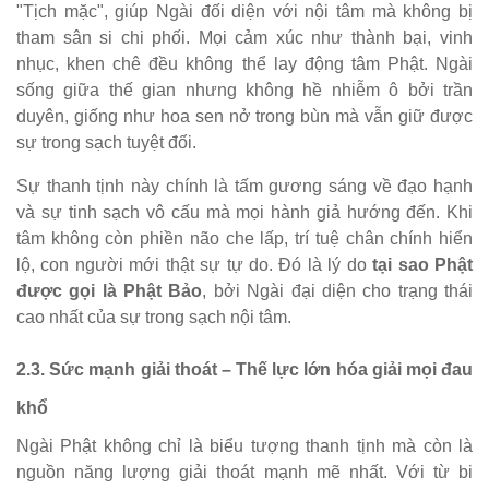
"Tịch mặc", giúp Ngài đối diện với nội tâm mà không bị
tham sân si chi phối. Mọi cảm xúc như thành bại, vinh
nhục, khen chê đều không thể lay động tâm Phật. Ngài
sống giữa thế gian nhưng không hề nhiễm ô bởi trần
duyên, giống như hoa sen nở trong bùn mà vẫn giữ được
sự trong sạch tuyệt đối.
Sự thanh tịnh này chính là tấm gương sáng về đạo hạnh
và sự tinh sạch vô cấu mà mọi hành giả hướng đến. Khi
tâm không còn phiền não che lấp, trí tuệ chân chính hiển
lộ, con người mới thật sự tự do. Đó là lý do
tại sao Phật
được gọi là Phật Bảo
, bởi Ngài đại diện cho trạng thái
cao nhất của sự trong sạch nội tâm.
2.3. Sức mạnh giải thoát – Thế lực lớn hóa giải mọi đau
khổ
Ngài Phật không chỉ là biểu tượng thanh tịnh mà còn là
nguồn năng lượng giải thoát mạnh mẽ nhất. Với từ bi