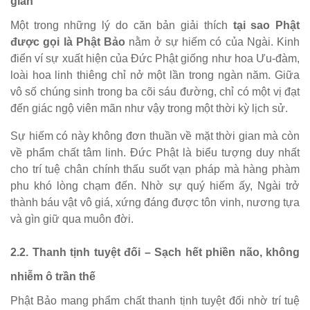
gian
Một trong những lý do căn bản giải thích
tại sao Phật
được gọi là Phật Bảo
nằm ở sự hiếm có của Ngài. Kinh
điển ví sự xuất hiện của Đức Phật giống như hoa Ưu-đàm,
loài hoa linh thiêng chỉ nở một lần trong ngàn năm. Giữa
vô số chúng sinh trong ba cõi sáu đường, chỉ có một vị đạt
đến giác ngộ viên mãn như vậy trong một thời kỳ lịch sử.
Sự hiếm có này không đơn thuần về mặt thời gian mà còn
về phẩm chất tâm linh. Đức Phật là biểu tượng duy nhất
cho trí tuệ chân chính thấu suốt vạn pháp mà hàng phàm
phu khó lòng chạm đến. Nhờ sự quý hiếm ấy, Ngài trở
thành báu vật vô giá, xứng đáng được tôn vinh, nương tựa
và gìn giữ qua muôn đời.
2.2. Thanh tịnh tuyệt đối – Sạch hết phiền não, không
nhiễm ô trần thế
Phật Bảo mang phẩm chất thanh tịnh tuyệt đối nhờ trí tuệ