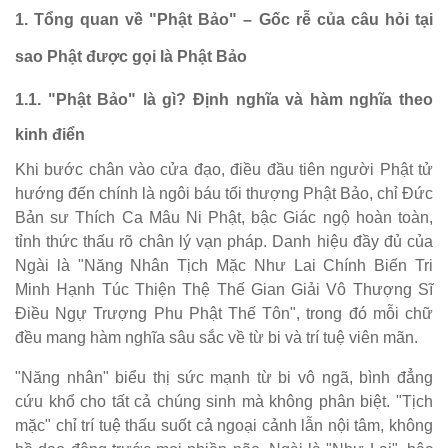
1. Tổng quan về "Phật Bảo" – Gốc rễ của câu hỏi tại
sao Phật được gọi là Phật Bảo
1.1. "Phật Bảo" là gì? Định nghĩa và hàm nghĩa theo
kinh điển
Khi bước chân vào cửa đạo, điều đầu tiên người Phật tử
hướng đến chính là ngôi báu tối thượng Phật Bảo, chỉ Đức
Bản sư Thích Ca Mâu Ni Phật, bậc Giác ngộ hoàn toàn,
tỉnh thức thấu rõ chân lý vạn pháp. Danh hiệu đầy đủ của
Ngài là "Năng Nhân Tịch Mặc Như Lai Chính Biến Tri
Minh Hạnh Túc Thiện Thệ Thế Gian Giải Vô Thượng Sĩ
Điều Ngự Trượng Phu Phật Thế Tôn", trong đó mỗi chữ
đều mang hàm nghĩa sâu sắc về từ bi và trí tuệ viên mãn.
"Năng nhân" biểu thị sức mạnh từ bi vô ngã, bình đẳng
cứu khổ cho tất cả chúng sinh mà không phân biệt. "Tịch
mặc" chỉ trí tuệ thấu suốt cả ngoại cảnh lẫn nội tâm, không