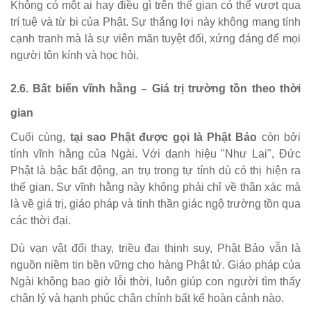
Không có một ai hay điều gì trên thế gian có thể vượt qua
trí tuệ và từ bi của Phật. Sự thắng lợi này không mang tính
cạnh tranh mà là sự viên mãn tuyệt đối, xứng đáng để mọi
người tôn kính và học hỏi.
2.6. Bất biến vĩnh hằng – Giá trị trường tồn theo thời
gian
Cuối cùng,
tại sao Phật được gọi là Phật Bảo
còn bởi
tính vĩnh hằng của Ngài. Với danh hiệu "Như Lai", Đức
Phật là bậc bất động, an trụ trong tự tính dù có thị hiện ra
thế gian. Sự vĩnh hằng này không phải chỉ về thân xác mà
là về giá trị, giáo pháp và tinh thần giác ngộ trường tồn qua
các thời đại.
Dù vạn vật đổi thay, triều đại thịnh suy, Phật Bảo vẫn là
nguồn niềm tin bền vững cho hàng Phật tử. Giáo pháp của
Ngài không bao giờ lỗi thời, luôn giúp con người tìm thấy
chân lý và hạnh phúc chân chính bất kể hoàn cảnh nào.