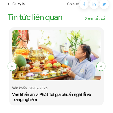
Quay lại
Chia sẻ
Tin tức liên quan
Xem tất cả
Văn khấn
/ 28/07/2026
V
Văn khấn an vị Phật tại gia chuẩn nghi lễ và
H
trang nghiêm
c