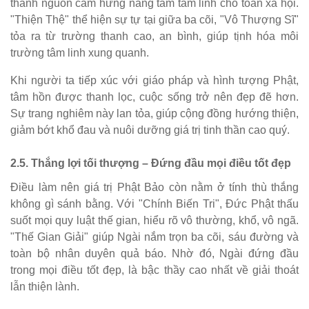
thành nguồn cảm hứng nâng tầm tâm linh cho toàn xã hội.
"Thiện Thệ" thể hiện sự tự tại giữa ba cõi, "Vô Thượng Sĩ"
tỏa ra từ trường thanh cao, an bình, giúp tịnh hóa môi
trường tâm linh xung quanh.
Khi người ta tiếp xúc với giáo pháp và hình tượng Phật,
tâm hồn được thanh lọc, cuộc sống trở nên đẹp đẽ hơn.
Sự trang nghiêm này lan tỏa, giúp cộng đồng hướng thiện,
giảm bớt khổ đau và nuôi dưỡng giá trị tinh thần cao quý.
2.5. Thắng lợi tối thượng – Đứng đầu mọi điều tốt đẹp
Điều làm nên giá trị Phật Bảo còn nằm ở tính thù thắng
không gì sánh bằng. Với "Chính Biến Tri", Đức Phật thấu
suốt mọi quy luật thế gian, hiểu rõ vô thường, khổ, vô ngã.
"Thế Gian Giải" giúp Ngài nắm trọn ba cõi, sáu đường và
toàn bộ nhân duyên quả báo. Nhờ đó, Ngài đứng đầu
trong mọi điều tốt đẹp, là bậc thầy cao nhất về giải thoát
lẫn thiện lành.