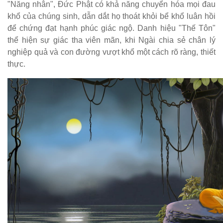
"Năng nhân", Đức Phật có khả năng chuyển hóa mọi đau
khổ của chúng sinh, dẫn dắt họ thoát khỏi bể khổ luân hồi
để chứng đạt hạnh phúc giác ngộ. Danh hiệu "Thế Tôn"
thể hiện sự giác tha viên mãn, khi Ngài chia sẻ chân lý
nghiệp quả và con đường vượt khổ một cách rõ ràng, thiết
thực.