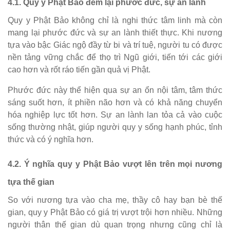
4.1. Quy y Phật Bảo đem lại phước đức, sự an lành
Quy y Phật Bảo không chỉ là nghi thức tâm linh mà còn
mang lại phước đức và sự an lành thiết thực. Khi nương
tựa vào bậc Giác ngộ đầy từ bi và trí tuệ, người tu có được
nền tảng vững chắc để thọ trì Ngũ giới, tiến tới các giới
cao hơn và rốt ráo tiến gần quả vị Phật.
Phước đức này thể hiện qua sự an ổn nội tâm, tâm thức
sáng suốt hơn, ít phiền não hơn và có khả năng chuyển
hóa nghiệp lực tốt hơn. Sự an lành lan tỏa cả vào cuộc
sống thường nhật, giúp người quy y sống hạnh phúc, tỉnh
thức và có ý nghĩa hơn.
4.2. Ý nghĩa quy y Phật Bảo vượt lên trên mọi nương
tựa thế gian
So với nương tựa vào cha mẹ, thầy cô hay bạn bè thế
gian, quy y Phật Bảo có giá trị vượt trội hơn nhiều. Những
người thân thế gian dù quan trọng nhưng cũng chỉ là