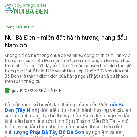
CỔNG THÔNG TIN
NÚI BÀ ĐEN
Trang chủ
Tin tức
Núi Bà Đen - miền đất hành hương hàng đầu
Nam bộ
Không chỉ có hệ thống chùa cổ và nhiều công trình tâm linh kỳ vĩ
trên đỉnh núi, núi Bà Đen còn là nơi diễn ra những sự kiện văn hoá
tâm linh tầm cỡ. Tới đây, lễ thắp nến cầu nguyện hoà bình thế giới
trong dịp Đại lễ Phật Đản Vesak Liên Hợp Quốc 2025 sẽ đưa núi
Bà Đen trở thành điểm đến của hàng ngàn Phật tử và du khách
trên toàn thế giới.
Ngày 19/03/2025
NÚI BÀ ĐEN
Là một trong số huyệt đạo thiêng của nước Việt,
núi Bà
Đen (Tây Ninh
)
đón triệu du khách hành hương và cầu an
suốt quanh năm. Tại hệ thống chùa Bà cổ kính, người dân
kính cẩn hành lễ trước Linh Sơn Thánh Mẫu Bồ Tát – một
biểu tượng tâm linh nhuốm màu huyền thoại. Trên đỉnh
núi,
tượng Phật Bà Tây Bổ Đà Sơn
uy nghiêm và tôn