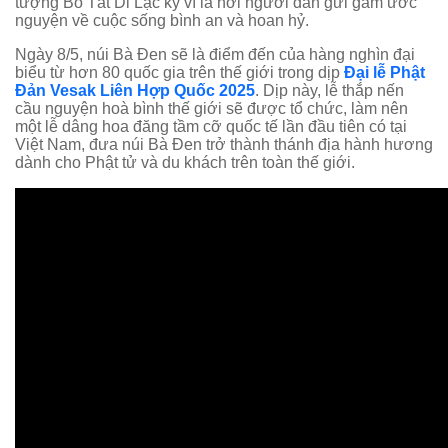
tượng Bồ Tát Di Lặc kỳ vĩ là nơi người dân gửi gắm ước
nguyện về cuộc sống bình an và hoan hỷ.
Ngày 8/5, núi Bà Đen sẽ là điểm đến của hàng nghìn đại
biểu từ hơn 80 quốc gia trên thế giới trong dịp
Đại lễ Phật
Đản Vesak Liên Hợp Quốc 2025
. Dịp này, lễ thắp nến
cầu nguyện hoà bình thế giới sẽ được tổ chức, làm nên
một lễ dâng hoa đăng tầm cỡ quốc tế lần đầu tiên có tại
Việt Nam, đưa núi Bà Đen trở thành thánh địa hành hương
dành cho Phật tử và du khách trên toàn thế giới.