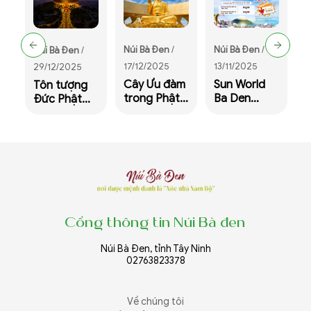
N
Núi Bà Đen
/
Núi Bà Đen
/
Núi Bà Đen
/
1
17/12/2025
13/11/2025
29/12/2025
L
Cây Ưu đàm
Sun World
Tôn tượng
n
trong Phật
Ba Den
Đức Phật
m
giáo và câu
Mountain:
Câu Na Hàm
n
chuyện về
Tri ân 50%
Mâu Ni trên
k
nguồn gốc,
vé cáp treo
đỉnh núi Bà
V
ý nghĩa tâm
và tặng
Đen, Tây
n
linh cùng
voucher
Ninh sẽ đón
điềm lành
100.000đ
khách tham
hiếm có
cho giáo
quan, chiêm
viên dịp
bái kể từ
Cổng thông tin Núi Bà đen
20/11
ngày
01/01/2026
Núi Bà Đen, tỉnh Tây Ninh
02763823378
Về chúng tôi