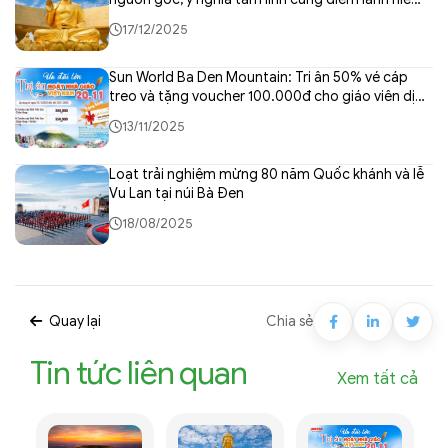
có
17/12/2025
Sun World Ba Den Mountain: Tri ân 50% vé cáp
treo và tặng voucher 100.000đ cho giáo viên dịp
20/11
13/11/2025
Loạt trải nghiệm mừng 80 năm Quốc khánh và lễ
Vu Lan tại núi Bà Đen
18/08/2025
Quay lại
Chia sẻ
Tin tức liên quan
Xem tất cả