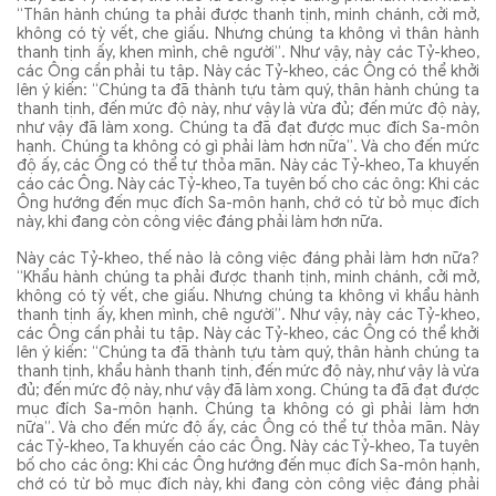
“Thân hành chúng ta phải được thanh tịnh, minh chánh, cởi mở,
không có tỳ vết, che giấu. Nhưng chúng ta không vì thân hành
thanh tịnh ấy, khen mình, chê người”. Như vậy, này các Tỷ-kheo,
các Ông cần phải tu tập. Này các Tỷ-kheo, các Ông có thể khởi
lên ý kiến: “Chúng ta đã thành tựu tàm quý, thân hành chúng ta
thanh tịnh, đến mức độ này, như vậy là vừa đủ; đến mức độ này,
như vậy đã làm xong. Chúng ta đã đạt được mục đích Sa-môn
hạnh. Chúng ta không có gì phải làm hơn nữa”. Và cho đến mức
độ ấy, các Ông có thể tự thỏa mãn. Này các Tỷ-kheo, Ta khuyến
cáo các Ông. Này các Tỷ-kheo, Ta tuyên bố cho các ông: Khi các
Ông hướng đến mục đích Sa-môn hạnh, chớ có từ bỏ mục đích
này, khi đang còn công việc đáng phải làm hơn nữa.
Này các Tỷ-kheo, thế nào là công việc đáng phải làm hơn nữa?
“Khẩu hành chúng ta phải được thanh tịnh, minh chánh, cởi mở,
không có tỳ vết, che giấu. Nhưng chúng ta không vì khẩu hành
thanh tịnh ấy, khen mình, chê người”. Như vậy, này các Tỷ-kheo,
các Ông cần phải tu tập. Này các Tỷ-kheo, các Ông có thể khởi
lên ý kiến: “Chúng ta đã thành tựu tàm quý, thân hành chúng ta
thanh tịnh, khẩu hành thanh tịnh, đến mức độ này, như vậy là vừa
đủ; đến mức độ này, như vậy đã làm xong. Chúng ta đã đạt được
mục đích Sa-môn hạnh. Chúng ta không có gì phải làm hơn
nữa”. Và cho đến mức độ ấy, các Ông có thể tự thỏa mãn. Này
các Tỷ-kheo, Ta khuyến cáo các Ông. Này các Tỷ-kheo, Ta tuyên
bố cho các ông: Khi các Ông hướng đến mục đích Sa-môn hạnh,
chớ có từ bỏ mục đích này, khi đang còn công việc đáng phải