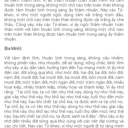
xả niệm thanh tịnh. Vị ấy thấm nhuần toàn thân mình với tâm
thuần tịnh trong sáng, không một chỗ nào trên toàn thân không
được tâm thuần tịnh trong sáng ấy thấm nhuần. Này các Tỷ-
kheo, ví như một người ngồi, dùng tấm vải trắng trùm đầu,
không một chỗ nào trên toàn thân không được vải trắng ấy che
thấu. Cũng vậy, này các Tỷ-kheo, vị ấy ngồi thấm nhuần toàn
thân mình với tâm thuần tịnh trong sáng, không một chỗ nào
trên toàn thân không được tâm thuần tịnh trong sáng ấy thấm
nhuần.
(Ba Minh)
Với tâm định tĩnh, thuần tịnh trong sáng, không cấu nhiễm,
không phiền não, nhu nhuyến, dễ sử dụng, vững chắc, bình tĩnh
như vậy, vị ấy dẫn tâm, hướng tâm đến Túc mạng minh. Vị ấy nhớ
đến các đời sống quá khứ, như một đời, hai đời, ba đời, bốn đời,
năm đời, mười đời, hai mươi đời, ba mươi đời, bốn mươi đời, năm
mươi đời, một trăm đời, một ngàn đời, một trăm ngàn đời, nhiều
hoại kiếp, nhiều thành kiếp, nhiều hoại và thành kiếp. Vị ấy nhớ
rằng: “Tại chỗ kia, ta có tên như thế này, dòng họ như thế này,
giai cấp như thế này, thọ khổ lạc như thế này, tuổi thọ đến mức
như thế này. Sau khi chết tại chỗ kia, ta được sinh ra tại chỗ nọ.
Tại chỗ ấy, ta có tên như thế này, dòng họ như thế này, giai cấp
như thế này, thọ khổ lạc như thế này, tuổi thọ đến mức như thế
này. Sau khi chết tại chỗ nọ, ta được sanh ra ở đây”. Như vậy, vị ấy
nhớ đến nhiều đời sống quá khứ cùng với các nét đại cương và
các chi tiết. Này các Tỷ-kheo, ví như một người đi từ làng mình