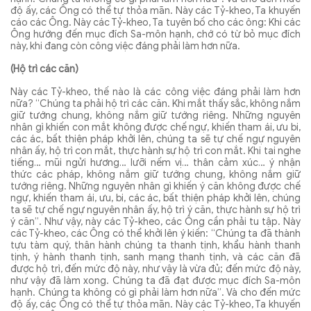
độ ấy, các Ông có thể tự thỏa mãn. Này các Tỷ-kheo, Ta khuyến
cáo các Ông. Này các Tỷ-kheo, Ta tuyên bố cho các ông: Khi các
Ông hướng đến mục đích Sa-môn hạnh, chớ có từ bỏ mục đích
này, khi đang còn công việc đáng phải làm hơn nữa.
(Hộ trì các căn)
Này các Tỷ-kheo, thế nào là các công việc đáng phải làm hơn
nữa? “Chúng ta phải hộ trì các căn. Khi mắt thấy sắc, không nắm
giữ tướng chung, không nắm giữ tướng riêng. Những nguyên
nhân gì khiến con mắt không được chế ngự, khiến tham ái, ưu bi,
các ác, bất thiện pháp khởi lên, chúng ta sẽ tự chế ngự nguyên
nhân ấy, hộ trì con mắt, thực hành sự hộ trì con mắt. Khi tai nghe
tiếng… mũi ngửi hương… lưỡi nếm vị… thân cảm xúc… ý nhận
thức các pháp, không nắm giữ tướng chung, không nắm giữ
tướng riêng. Những nguyên nhân gì khiến ý căn không được chế
ngự, khiến tham ái, ưu, bi, các ác, bất thiện pháp khởi lên, chúng
ta sẽ tự chế ngự nguyên nhân ấy, hộ trì ý căn, thực hành sự hộ trì
ý căn”. Như vậy, này các Tỷ-kheo, các Ông cần phải tu tập. Này
các Tỷ-kheo, các Ông có thể khởi lên ý kiến: “Chúng ta đã thành
tựu tàm quý, thân hành chúng ta thanh tịnh, khẩu hành thanh
tịnh, ý hành thanh tịnh, sanh mạng thanh tịnh, và các căn đã
được hộ trì, đến mức độ này, như vậy là vừa đủ; đến mức độ này,
như vậy đã làm xong. Chúng ta đã đạt được mục đích Sa-môn
hạnh. Chúng ta không có gì phải làm hơn nữa”. Và cho đến mức
độ ấy, các Ông có thể tự thỏa mãn. Này các Tỷ-kheo, Ta khuyến