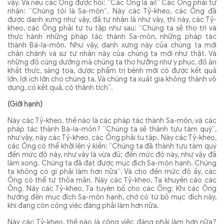
vậy. Và nếu các Ông được hỏi: “Các Ông là ai!” Các Ông phải tự
nhận: “Chúng tôi là Sa-môn”. Này các Tỷ-kheo, các Ông đã
được danh xưng như vậy, đã tự nhận là như vậy, thì này, các Tỷ-
kheo, các Ông phải tự tu tập như sau: “Chúng ta sẽ thọ trì và
thực hành những pháp tác thành Sa-môn, những pháp tác
thành Bà-la-môn. Như vậy, danh xưng này của chúng ta mới
chân chánh và sự tự nhận này của chúng ta mới như thật. Và
những đồ cúng dường mà chúng ta thọ hưởng như y phục, đồ ăn
khất thực, sàng tọa, dược phẩm trị bệnh mới có được kết quả
lớn, lợi ích lớn cho chúng ta. Và chúng ta xuất gia không thành vô
dụng, có kết quả, có thành tích”.
(Giới hạnh)
Này các Tỷ-kheo, thế nào là các pháp tác thành Sa-môn, và các
pháp tác thành Bà-la-môn? “Chúng ta sẽ thành tựu tàm quý”,
như vậy, này các Tỷ-kheo, các Ông phải tu tập. Này các Tỷ-kheo,
các Ông có thể khởi lên ý kiến: “Chúng ta đã thành tựu tàm quý
đến mức độ này, như vậy là vừa đủ; đến mức độ này, như vậy đã
làm xong. Chúng ta đã đạt được mục đích Sa-môn hạnh. Chúng
ta không có gì phải làm hơn nữa”. Và cho đến mức độ ấy, các
Ông có thể tự thỏa mãn. Này các Tỷ-kheo, Ta khuyến cáo các
Ông. Này các Tỷ-kheo, Ta tuyên bố cho các Ông: Khi các Ông
hướng đến mục đích Sa-môn hạnh, chớ có từ bỏ mục đích này,
khi đang còn công việc đáng phải làm hơn nữa.
Này các Tỷ-kheo, thế nào là công việc đáng phải làm hơn nữa?