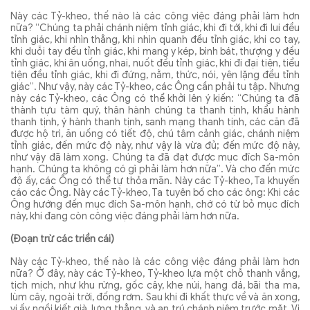
Này các Tỷ-kheo, thế nào là các công việc đáng phải làm hơn
nữa? “Chúng ta phải chánh niệm tỉnh giác, khi đi tới, khi đi lui đều
tỉnh giác, khi nhìn thẳng, khi nhìn quanh đều tỉnh giác, khi co tay,
khi duỗi tay đều tỉnh giác, khi mang y kép, bình bát, thượng y đều
tỉnh giác, khi ăn uống, nhai, nuốt đều tỉnh giác, khi đi đại tiện, tiểu
tiện đều tỉnh giác, khi đi đứng, nằm, thức, nói, yên lặng đều tỉnh
giác”. Như vậy, này các Tỷ-kheo, các Ông cần phải tu tập. Nhưng
này các Tỷ-kheo, các Ông có thể khởi lên ý kiến: “Chúng ta đã
thành tựu tàm quý, thân hành chúng ta thanh tịnh, khẩu hành
thanh tịnh, ý hành thanh tịnh, sanh mạng thanh tịnh, các căn đã
được hộ trì, ăn uống có tiết độ, chú tâm cảnh giác, chánh niệm
tỉnh giác, đến mức độ này, như vậy là vừa đủ; đến mức độ này,
như vậy đã làm xong. Chúng ta đã đạt được mục đích Sa-môn
hạnh. Chúng ta không có gì phải làm hơn nữa”. Và cho đến mức
độ ấy, các Ông có thể tự thỏa mãn. Này các Tỷ-kheo, Ta khuyến
cáo các Ông. Này các Tỷ-kheo, Ta tuyên bố cho các ông: Khi các
Ông hướng đến mục đích Sa-môn hạnh, chớ có từ bỏ mục đích
này, khi đang còn công việc đáng phải làm hơn nữa.
(Ðoạn trừ các triền cái)
Này các Tỷ-kheo, thế nào là các công việc đáng phải làm hơn
nữa? Ở đây, này các Tỷ-kheo, Tỷ-kheo lựa một chỗ thanh vắng,
tịch mịch, như khu rừng, gốc cây, khe núi, hang đá, bãi tha ma,
lùm cây, ngoài trời, đống rơm. Sau khi đi khất thực về và ăn xong,
vị ấy ngồi kiết già, lưng thẳng, và an trú chánh niệm trước mặt. Vị