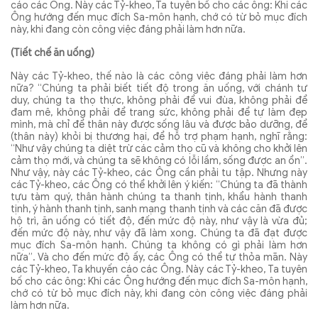
cáo các Ông. Này các Tỷ-kheo, Ta tuyên bố cho các ông: Khi các
Ông hướng đến mục đích Sa-môn hạnh, chớ có từ bỏ mục đích
này, khi đang còn công việc đáng phải làm hơn nữa.
(Tiết chế ăn uống)
Này các Tỷ-kheo, thế nào là các công việc đáng phải làm hơn
nữa? “Chúng ta phải biết tiết độ trong ăn uống, với chánh tư
duy, chúng ta thọ thực, không phải để vui đùa, không phải để
đam mê, không phải để trang sức, không phải để tự làm đẹp
mình, mà chỉ để thân này được sống lâu và được bảo dưỡng, để
(thân này) khỏi bị thương hại, để hỗ trợ phạm hạnh, nghĩ rằng:
“Như vậy chúng ta diệt trừ các cảm thọ cũ và không cho khởi lên
cảm thọ mới, và chúng ta sẽ không có lỗi lầm, sống được an ổn”.
Như vậy, này các Tỷ-kheo, các Ông cần phải tu tập. Nhưng này
các Tỷ-kheo, các Ông có thể khởi lên ý kiến: “Chúng ta đã thành
tựu tàm quý, thân hành chúng ta thanh tịnh, khẩu hành thanh
tịnh, ý hành thanh tịnh, sanh mạng thanh tịnh và các căn đã được
hộ trì, ăn uống có tiết độ, đến mức độ này, như vậy là vừa đủ;
đến mức độ này, như vậy đã làm xong. Chúng ta đã đạt được
mục đích Sa-môn hạnh. Chúng ta không có gì phải làm hơn
nữa”. Và cho đến mức độ ấy, các Ông có thể tự thỏa mãn. Này
các Tỷ-kheo, Ta khuyến cáo các Ông. Này các Tỷ-kheo, Ta tuyên
bố cho các ông: Khi các Ông hướng đến mục đích Sa-môn hạnh,
chớ có từ bỏ mục đích này, khi đang còn công việc đáng phải
làm hơn nữa.