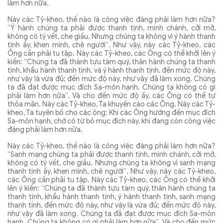
làm hơn nữa.
Này các Tỷ-kheo, thế nào là công việc đáng phải làm hơn nữa?
“Ý hành chúng ta phải được thanh tịnh, minh chánh, cởi mở,
không có tỳ vết, che giấu. Nhưng chúng ta không vì ý hành thanh
tịnh ấy, khen mình, chê người”. Như vậy, này các Tỷ-kheo, các
Ông cần phải tu tập. Này các Tỷ-kheo, các Ông có thể khởi lên ý
kiến: “Chúng ta đã thành tựu tàm quý, thân hành chúng ta thanh
tịnh, khẩu hành thanh tịnh, và ý hành thanh tịnh, đến mức độ này,
như vậy là vừa đủ; đến mức độ này, như vậy đã làm xong. Chúng
ta đã đạt được mục đích Sa-môn hạnh. Chúng ta không có gì
phải làm hơn nữa”. Và cho đến mức độ ấy, các Ông có thể tự
thỏa mãn. Này các Tỷ-kheo, Ta khuyến cáo các Ông. Này các Tỷ-
kheo, Ta tuyên bố cho các ông: Khi các Ông hướng đến mục đích
Sa-môn hạnh, chớ có từ bỏ mục đích này, khi đang còn công việc
đáng phải làm hơn nữa.
Này các Tỷ-kheo, thế nào là công việc đáng phải làm hơn nữa?
“Sanh mạng chúng ta phải được thanh tịnh, minh chánh, cởi mở,
không có tỳ vết, che giấu. Nhưng chúng ta không vì sanh mạng
thanh tịnh ấy, khen mình, chê người”. Như vậy, này các Tỷ-kheo,
các Ông cần phải tu tập. Này các Tỷ-kheo, các Ông có thể khởi
lên ý kiến: “Chúng ta đã thành tựu tàm quý, thân hành chúng ta
thanh tịnh, khẩu hành thanh tịnh, ý hành thanh tịnh, sanh mạng
thanh tịnh, đến mức độ này, như vậy là vừa đủ; đến mức độ này,
như vậy đã làm xong. Chúng ta đã đạt được mục đích Sa-môn
hạnh. Chúng ta không có gì phải làm hơn nữa”. Và cho đến mức