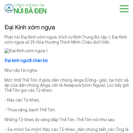
CỔNG THÔNG TIN
NÚI BÀ ĐEN
Đại Kinh xóm ngựa
Phật nói Đại Kinh xóm ngựa, trích từ Kinh Trung Bộ tập 1, Đại Kinh
xóm ngựa số 39, Hòa thượng Thích Minh Châu dịch Việt.
Ðại kinh người chăn bò
Như vầy tôi nghe.
Một thời Thế Tôn ở giữa dân chúng Anga (Ương- già), tại một xã
ấp của dân chúng Anga, tên là Assapura (xóm Ngựa). Lúc bấy giờ
Thế Tôn gọi các Tỷ-kheo:
- Này các Tỷ-kheo.
- Thưa vâng, bạch Thế Tôn.
Những Tỷ-kheo ấy vâng đáp Thế Tôn. Thế Tôn nói như sau:
- Sa-môn! Sa-môn! Này các Tỷ-kheo, dân chúng biết các Ông là