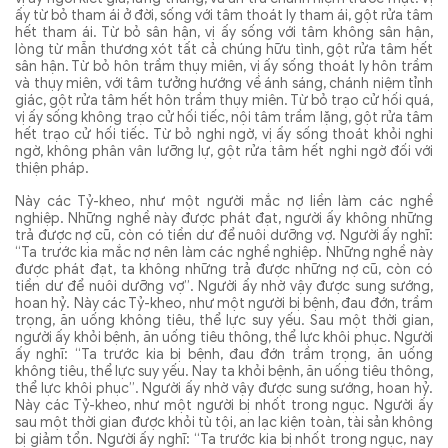
ấy từ bỏ tham ái ở đời, sống với tâm thoát ly tham ái, gột rửa tâm
hết tham ái. Từ bỏ sân hận, vị ấy sống với tâm không sân hận,
lòng từ mẫn thương xót tất cả chúng hữu tình, gột rửa tâm hết
sân hận. Từ bỏ hôn trầm thụy miên, vị ấy sống thoát ly hôn trầm
và thụy miên, với tâm tưởng hướng về ánh sáng, chánh niệm tỉnh
giác, gột rửa tâm hết hôn trầm thụy miên. Từ bỏ trạo cử hối quá,
vị ấy sống không trạo cử hối tiếc, nội tâm trầm lặng, gột rửa tâm
hết trạo cử hối tiếc. Từ bỏ nghi ngờ, vị ấy sống thoát khỏi nghi
ngờ, không phân vân lưỡng lự, gột rửa tâm hết nghi ngờ đối với
thiện pháp.
Này các Tỷ-kheo, như một người mắc nợ liền làm các nghề
nghiệp. Những nghề này được phát đạt, người ấy không những
trả được nợ cũ, còn có tiền dư để nuôi dưỡng vợ. Người ấy nghĩ:
“Ta trước kia mắc nợ nên làm các nghề nghiệp. Những nghề này
được phát đạt, ta không những trả được những nợ cũ, còn có
tiền dư để nuôi dưỡng vợ”. Người ấy nhờ vậy được sung sướng,
hoan hỷ. Này các Tỷ-kheo, như một người bị bệnh, đau đớn, trầm
trọng, ăn uống không tiêu, thể lực suy yếu. Sau một thời gian,
người ấy khỏi bệnh, ăn uống tiêu thông, thể lực khôi phục. Người
ấy nghĩ: “Ta trước kia bị bệnh, đau đớn trầm trọng, ăn uống
không tiêu, thể lực suy yếu. Nay ta khỏi bệnh, ăn uống tiêu thông,
thể lực khôi phục”. Người ấy nhờ vậy được sung sướng, hoan hỷ.
Này các Tỷ-kheo, như một người bị nhốt trong ngục. Người ấy
sau một thời gian được khỏi tù tội, an lạc kiện toàn, tài sản không
bị giảm tổn. Người ấy nghĩ: “Ta trước kia bị nhốt trong ngục, nay