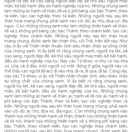
người hạ liệt, kẻ cao sang, người đẹp đẽ, kẻ thô xấu, người may
mắn, kẻ bất hạnh đều do hạnh nghiệp của họ. Những chúng sanh
làm những ác hạnh về thân, lời và ý, phỉ báng các bậc Thánh, theo
tà kiến, tạo các nghiệp theo tà kiến. Những người này, sau khi
thân hoại mạng chung, phải sanh vào cõi dữ, ác thú, đọa xứ, địa
ngục. Còn những chúng sanh nào làm những thiện hạnh về thân,
lời và ý, không phỉ báng các bậc Thánh, theo chánh kiến, tạo các
nghiệp theo chánh kiến. Những người này, sau khi thân hoại
mạng chung, được sanh lên thiện thú, cõi Trời, trên đời này. Như
vậy, vị ấy với Thiên nhãn thuần tịnh siêu nhân, thấy sự sống chết
của chúng sanh. Vị ấy biết rõ rằng chúng sanh, người hạ liệt, kẻ
cao sang, người đẹp đẽ, kẻ thô xấu, người may mắn, kẻ bất hạnh,
đều do hạnh nghiệp của họ. Này các Tỷ-kheo, ví như có hai nhà
có cửa, và ở đây, một người có mắt đứng ở giữa, người này có
thể thấy các người (khác) đi vào nhà, đi ra, đi qua, đi lại. Cũng vậy,
này các Tỷ-kheo, vị ấy với Thiên nhãn thuần tịnh, siêu nhân, thấy
sự sống chết của chúng sanh. Vị ấy biết rõ rằng chúng sanh,
người hạ liệt, kẻ cao sang, người đẹp đẽ, kẻ thô xấu, người may
mắn, kẻ bất hạnh, đều do hạnh nghiệp của họ. Những chúng
sanh làm những ác hạnh về thân, ác hạnh về lời nói, ác hạnh về ý,
phỉ báng các bậc Thánh, theo tà kiến, tạo các nghiệp theo tà
kiến. Những người này, sau khi thân hoại mạng chung, phải sanh
vào cõi dữ, ác thú, đọa xứ, địa ngục. Còn những chúng sanh nào
thành tựu những thiện hạnh về thân, thành tựu những thiện hạnh
về lời nói, thành tựu những thiện hạnh về ý, không phỉ báng các
bậc Thánh, theo chánh kiến, tạo các nghiệp theo chánh kiến,
những người này, sau khi thân hoại mạng chung, được sanh lên