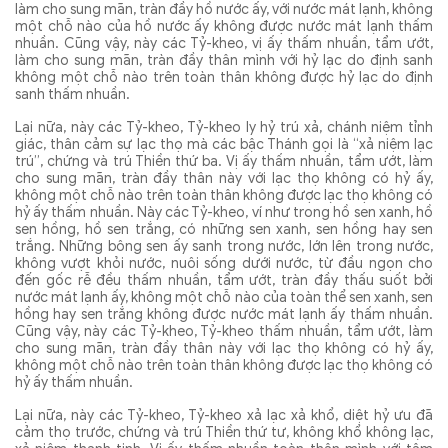
làm cho sung mãn, tràn đầy hồ nước ấy, với nước mát lạnh, không
một chỗ nào của hồ nước ấy không được nước mát lạnh thấm
nhuần. Cũng vậy, này các Tỷ-kheo, vị ấy thấm nhuần, tẩm ướt,
làm cho sung mãn, tràn đầy thân mình với hỷ lạc do định sanh
không một chỗ nào trên toàn thân không được hỷ lạc do định
sanh thấm nhuần.
Lại nữa, này các Tỷ-kheo, Tỷ-kheo ly hỷ trú xả, chánh niệm tỉnh
giác, thân cảm sự lạc thọ mà các bậc Thánh gọi là “xả niệm lạc
trú”, chứng và trú Thiền thứ ba. Vị ấy thấm nhuần, tẩm ướt, làm
cho sung mãn, tràn đầy thân này với lạc thọ không có hỷ ấy,
không một chỗ nào trên toàn thân không được lạc thọ không có
hỷ ấy thấm nhuần. Này các Tỷ-kheo, ví như trong hồ sen xanh, hồ
sen hồng, hồ sen trắng, có những sen xanh, sen hồng hay sen
trắng. Những bông sen ấy sanh trong nước, lớn lên trong nước,
không vượt khỏi nước, nuôi sống dưới nước, từ đầu ngọn cho
đến gốc rễ đều thấm nhuần, tẩm ướt, tràn đầy thấu suốt bởi
nước mát lạnh ấy, không một chỗ nào của toàn thể sen xanh, sen
hồng hay sen trắng không được nước mát lạnh ấy thấm nhuần.
Cũng vậy, này các Tỷ-kheo, Tỷ-kheo thấm nhuần, tẩm ướt, làm
cho sung mãn, tràn đầy thân này với lạc thọ không có hỷ ấy,
không một chỗ nào trên toàn thân không được lạc thọ không có
hỷ ấy thấm nhuần.
Lại nữa, này các Tỷ-kheo, Tỷ-kheo xả lạc xả khổ, diệt hỷ ưu đã
cảm thọ trước, chứng và trú Thiền thứ tư, không khổ không lạc,