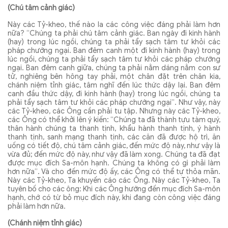
(Chú tâm cảnh giác)
Này các Tỷ-kheo, thế nào la các công việc đáng phải làm hơn
nữa? “Chúng ta phải chú tâm cảnh giác. Ban ngày đi kinh hành
(hay) trong lúc ngồi, chúng ta phải tẩy sạch tâm tư khỏi các
pháp chướng ngại. Ban đêm canh một đi kinh hành (hay) trong
lúc ngồi, chúng ta phải tẩy sạch tâm tư khỏi các pháp chướng
ngại. Ban đêm canh giữa, chúng ta phải nằm dáng nằm con sư
tử, nghiêng bên hông tay phải, một chân đặt trên chân kia,
chánh niệm tỉnh giác, tâm nghĩ đến lúc thức dậy lại. Ban đêm
canh đầu thức dậy, đi kinh hành (hay) trong lúc ngồi, chúng ta
phải tẩy sạch tâm tư khỏi các pháp chướng ngại”. Như vậy, này
các Tỷ-kheo, các Ông cần phải tu tập. Nhưng này các Tỷ-kheo,
các Ông có thể khởi lên ý kiến: “Chúng ta đã thành tựu tàm quý,
thân hành chúng ta thanh tịnh, khẩu hành thanh tịnh, ý hành
thanh tịnh, sanh mạng thanh tịnh, các căn đã được hộ trì, ăn
uống có tiết độ, chú tâm cảnh giác, đến mức độ này, như vậy là
vừa đủ; đến mức độ này, như vậy đã làm xong. Chúng ta đã đạt
được mục đích Sa-môn hạnh. Chúng ta không có gì phải làm
hơn nữa”. Và cho đến mức độ ấy, các Ông có thể tự thỏa mãn.
Này các Tỷ-kheo, Ta khuyến cáo các Ông. Này các Tỷ-kheo, Ta
tuyên bố cho các ông: Khi các Ông hướng đến mục đích Sa-môn
hạnh, chớ có từ bỏ mục đích này, khi đang còn công việc đáng
phải làm hơn nữa.
(Chánh niệm tỉnh giác)