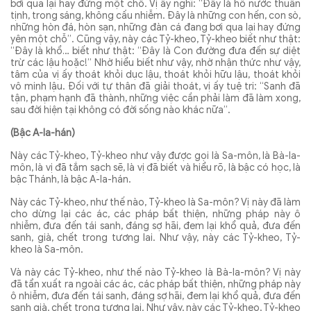
bơi qua lại hay đứng một chỗ. Vị ấy nghĩ: “Ðây là hồ nước thuần
tịnh, trong sáng, không cấu nhiễm. Ðây là những con hến, con sò,
những hòn đá, hòn sạn, những đàn cá đang bơi qua lại hay đứng
yên một chỗ”. Cũng vậy, này các Tỷ-kheo, Tỷ-kheo biết như thật:
“Ðây là khổ… biết như thật: “Ðây là Con đường đưa đến sự diệt
trừ các lậu hoặc!” Nhờ hiểu biết như vậy, nhờ nhận thức như vậy,
tâm của vị ấy thoát khỏi dục lậu, thoát khỏi hữu lậu, thoát khỏi
vô minh lậu. Ðối với tự thân đã giải thoát, vị ấy tuệ tri: “Sanh đã
tận, phạm hạnh đã thành, những việc cần phải làm đã làm xong,
sau đời hiện tại không có đời sống nào khác nữa”.
(Bậc A-la-hán)
Này các Tỷ-kheo, Tỷ-kheo như vậy được gọi là Sa-môn, là Bà-la-
môn, là vị đã tắm sạch sẽ, là vị đã biết và hiểu rõ, là bậc có học, là
bậc Thánh, là bậc A-la-hán.
Này các Tỷ-kheo, như thế nào, Tỷ-kheo là Sa-môn? Vị này đã làm
cho dừng lại các ác, các pháp bất thiện, những pháp này ô
nhiễm, đưa đến tái sanh, đáng sợ hãi, đem lại khổ quả, đưa đến
sanh, già, chết trong tương lai. Như vậy, này các Tỷ-kheo, Tỷ-
kheo là Sa-môn.
Và này các Tỷ-kheo, như thế nào Tỷ-kheo là Bà-la-môn? Vị này
đã tẩn xuất ra ngoài các ác, các pháp bất thiện, những pháp này
ô nhiễm, đưa đến tái sanh, đáng sợ hãi, đem lại khổ quả, đưa đến
sanh già, chết trong tương lai. Như vậy, này các Tỷ-kheo, Tỷ-kheo