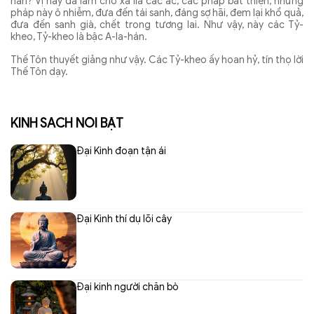
hán? Vị này đã làm cho xa lìa các ác, các pháp bất thiện, những
pháp này ô nhiễm, đưa đến tái sanh, đáng sợ hãi, đem lại khổ quả,
đưa đến sanh già, chết trong tương lai. Như vậy, này các Tỷ-
kheo, Tỷ-kheo là bậc A-la-hán.
Thế Tôn thuyết giảng như vậy. Các Tỷ-kheo ấy hoan hỷ, tín thọ lời
Thế Tôn dạy.
KINH SÁCH NỔI BẬT
Đại Kinh đoạn tận ái
Đại Kinh thí dụ lõi cây
Ðại kinh người chăn bò