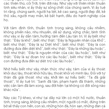
các thiện thú, cõi Trời, trên đời này. Như vậy với thiên nhãn thuần
tịnh siêu nhân, vị ấy thấy sự sống chết của chúng sanh. Vị ấy tuệ
tri rằng, chúng sanh, người hạ liệt, kẻ cao sang, người đẹp đẽ, kẻ
thô xấu, người may mắn, kẻ bất hạnh, đều do hạnh nghiệp của
họ.
Với tâm định tĩnh, thuần tịnh trong sáng, không cấu nhiễm,
không phiền não, nhu nhuyến, dễ sử dụng, vững chắc, bình tĩnh
như vậy, vị ấy dẫn tâm, hướng tâm đến Lậu tận trí. Vị ấy biết như
thật: “Ðây là khổ”, biết như thật: “Ðây là Nguyên nhân của Khổ”,
biết như thật: “Ðây là sự Diệt khổ”, biết như thật: “Ðây là con
đường đưa đến diệt khổ”, biết như thật: “Ðây là những lậu hoặc”,
biết như thật: “Ðây là nguyên nhân của các lậu hoặc”, biết như
thật: “Ðây là sự đoạn trừ các lậu hoặc”, biết như thật: “Ðây là
con đường đưa đến sự diệt trừ các lậu hoặc”.
Nhờ hiểu biết như vậy, nhận thức như vậy, tâm của vị ấy thoát
khỏi dục lậu, thoát khỏi hữu lậu, thoát khỏi vô minh lậu. Ðối với tự
thân đã giải thoát như vậy, khởi lên sự hiểu biết: “Ta đã giải
thoát”. Vị ấy tuệ tri: “Sanh đã tận, phạm hạnh đã thành, những
việc cần làm đã làm xong, sau đời hiện tại không có đời sống nào
khác nữa”.
Này các Tỷ-kheo, ví như tại dãy núi lớn có một hồ nước, thuần
tịnh, trong sáng, không cấu nhiễm, một người có mắt, đứng trên
bờ sẽ thấy con hến, con sò, những hòn đá, hòn sạn, những đàn cá