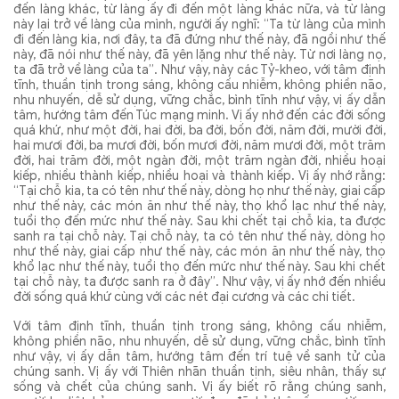
đến làng khác, từ làng ấy đi đến một làng khác nữa, và từ làng
này lại trở về làng của mình, người ấy nghĩ: “Ta từ làng của mình
đi đến làng kia, nơi đây, ta đã đứng như thế này, đã ngồi như thế
này, đã nói như thế này, đã yên lặng như thế này. Từ nơi làng nọ,
ta đã trở về làng của ta”. Như vậy, này các Tỷ-kheo, với tâm định
tĩnh, thuần tịnh trong sáng, không cấu nhiễm, không phiền não,
nhu nhuyến, dễ sử dụng, vững chắc, bình tĩnh như vậy, vị ấy dẫn
tâm, hướng tâm đến Túc mạng minh. Vị ấy nhớ đến các đời sống
quá khứ, như một đời, hai đời, ba đời, bốn đời, năm đời, mười đời,
hai mươi đời, ba mươi đời, bốn mươi đời, năm mươi đời, một trăm
đời, hai trăm đời, một ngàn đời, một trăm ngàn đời, nhiều hoại
kiếp, nhiều thành kiếp, nhiều hoại và thành kiếp. Vị ấy nhớ rằng:
“Tại chỗ kia, ta có tên như thế này, dòng họ như thế này, giai cấp
như thế này, các món ăn như thế này, thọ khổ lạc như thế này,
tuổi thọ đến mức như thế này. Sau khi chết tại chỗ kia, ta được
sanh ra tại chỗ này. Tại chỗ này, ta có tên như thế này, dòng họ
như thế này, giai cấp như thế này, các món ăn như thế này, thọ
khổ lạc như thế này, tuổi thọ đến mức như thế này. Sau khi chết
tại chỗ này, ta được sanh ra ở đây”. Như vậy, vị ấy nhớ đến nhiều
đời sống quá khứ cùng với các nét đại cương và các chi tiết.
Với tâm định tĩnh, thuần tịnh trong sáng, không cấu nhiễm,
không phiền não, nhu nhuyến, dễ sử dụng, vững chắc, bình tĩnh
như vậy, vị ấy dẫn tâm, hướng tâm đến trí tuệ về sanh tử của
chúng sanh. Vị ấy với Thiên nhãn thuần tịnh, siêu nhân, thấy sự
sống và chết của chúng sanh. Vị ấy biết rõ rằng chúng sanh,