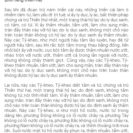
(Bốn tầng thiền-na)
Sau khi đã đoạn trừ năm triền cái này, những triền cái làm ô
nhiễm tâm tư, làm yếu ớt trí tuệ, vị ấy ly dục, ly ác, bất thiện pháp
chứng và trú Thiền thứ nhất, một trạng thái hỷ lạc do ly dục sanh,
có tầm, có tứ. Vị ấy thấm nhuần, tẩm ướt, làm cho sung mãn,
tràn đầy thân này với hỷ lạc do ly dục sanh, không một chỗ nào
trên toàn thân không có hỷ lạc do ly dục sanh ấy thấm nhuần.
Này các Tỷ-kheo, như một người hầu tắm lão luyện, hay đệ tử
người hầu tắm, sau khi rắc bột tắm trong thau bằng đồng, liền
nhồi bột ấy với nước, cục bột tắm ấy được thấm nhuần nước ướt,
nhào trộn với nước ướt, thấm ướt cả trong lẫn ngoài với nước,
nhưng không chảy thành giọt. Cũng vậy, này các Tỷ-kheo, Tỷ-
kheo thấm nhuần, tẩm ướt, làm cho sung mãn, tràn đầy thân này
với hỷ lạc do ly dục sanh, không một chỗ nào trên toàn thân
không được hỷ lạc do ly dục sanh ấy thấm nhuần.
Lại nữa, này các Tỷ-kheo, Tỷ-kheo diệt tầm và tứ, chứng và trú
Thiền thứ hai, một trạng thái hỷ lạc do định sanh, không tầm
không tứ, nội tĩnh nhất tâm. Vị ấy thấm nhuần, tẩm ướt, làm cho
sung mãn, tràn đầy thân này với hỷ lạc do định sanh, không một
chỗ nào trên toàn thân không được hỷ lạc do định sanh ấy thấm
nhuần. Này các Tỷ-kheo, ví như một hồ nước, nước từ trong
dâng lên, phương Ðông không có lỗ nước chảy ra, phương Tây
không có lỗ nước chảy ra, phương Bắc không có lỗ nước chảy ra,
phương Nam không có lỗ nước chảy ra, và thỉnh thoảng trời mưa
lớn. Suối nước mát từ hồ nước ấy phun ra, thấm nhuần, tẩm ướt,