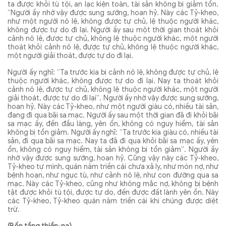
ta được khỏi tù tội, an lạc kiện toàn, tài sản không bị giảm tổn.
“Người ấy nhờ vậy được sung sướng, hoan hỷ. Này các Tỷ-kheo,
như một người nô lệ, không được tự chủ, lệ thuộc người khác,
không được tự do đi lại. Người ấy sau một thời gian thoát khỏi
cảnh nô lệ, được tự chủ, không lệ thuộc người khác, một người
thoát khỏi cảnh nô lệ, được tự chủ, không lệ thuộc người khác,
một người giải thoát, được tự do đi lại.
Người ấy nghĩ: “Ta trước kia bị cảnh nô lệ, không được tự chủ, lệ
thuộc người khác, không được tự do đi lại. Nay ta thoát khỏi
cảnh nô lệ, được tự chủ, không lệ thuộc người khác, một người
giải thoát, được tự do đi lại”. Người ấy nhờ vậy được sung sướng,
hoan hỷ. Này các Tỷ-kheo, như một người giàu có, nhiều tài sản,
đang đi qua bãi sa mạc. Người ấy sau một thời gian đã đi khỏi bãi
sa mạc ấy, đến đầu làng, yên ổn, không có nguy hiểm, tài sản
không bị tổn giảm. Người ấy nghĩ: “Ta trước kia giàu có, nhiều tài
sản, đi qua bãi sa mạc. Nay ta đã đi qua khỏi bãi sa mạc ấy, yên
ổn, không có nguy hiểm, tài sản không bị tổn giảm”. Người ấy
nhờ vậy được sung sướng, hoan hỷ. Cũng vậy này các Tỷ-kheo,
Tỷ-kheo tự mình, quán năm triền cái chưa xả ly, như món nợ, như
bệnh hoạn, như ngục tù, như cảnh nô lệ, như con đường qua sa
mạc. Này các Tỷ-kheo, cũng như không mắc nợ, không bị bệnh
tật được khỏi tù tội, được tự do, đến được đất lành yên ổn. Này
các Tỷ-kheo, Tỷ-kheo quán năm triền cái khi chúng được diệt
trừ.