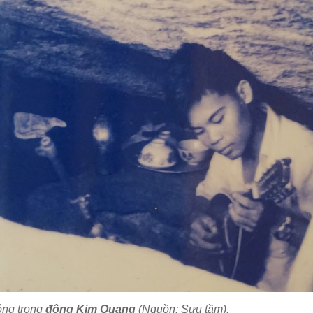
ộng trong
động Kim Quang
(Nguồn: Sưu tầm).