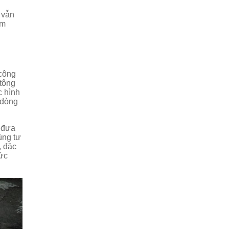
vẫn
ụm
 công
tông
c hình
 dòng
 đưa
ùng tư
, đặc
hức