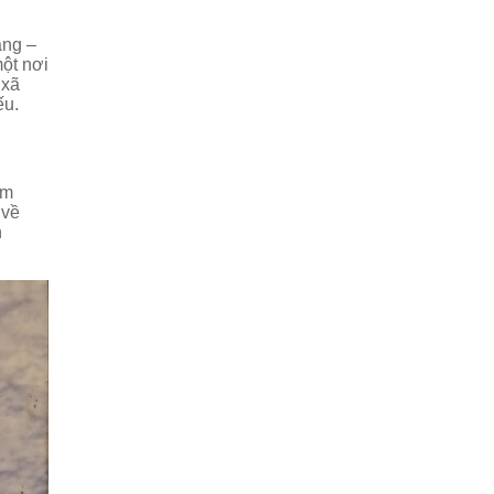
ang –
một nơi
 xã
ếu.
ăm
 về
h