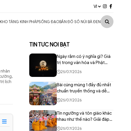
KHO TÀNG KINH PHÁP
SỐNG ĐẠO
BẢN ĐỒ SỐ NÚI BÀ ĐEN
TIN TỨC NỔI BẬT
Ngày rằm có ý nghĩa gì? Giá
trị trong văn hóa và Phật
giáo Việt
 nhân
25/07/2026
 cường,
rị lịch
Bài cúng mùng 1 đầy đủ nhất
chuẩn truyền thống và dễ
thực hiện
25/07/2026
Tín ngưỡng và tôn giáo khác
nhau như thế nào? Giải đáp
chi tiết
25/07/2026