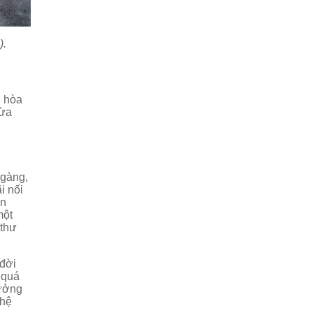
).
, hòa
vừa
 gàng,
i nối
ần
một
 thư
 đời
 quá
tưởng
 hệ