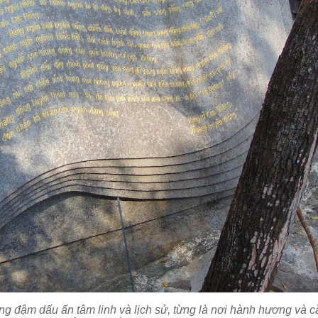
g đậm dấu ấn tâm linh và lịch sử, từng là nơi hành hương và c