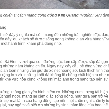
g chiến sĩ cách mạng trong
động Kim Quang
(Nguồn: Sưu tầm
uang
lịch sử đầy ý nghĩa mà còn mang đến những trải nghiệm độc đáo
 đến đây, du khách sẽ được sống trong không gian vừa hùng vĩ 
a một hành trình khám phá đáng nhớ.
 Núi Bà Đen, vượt qua con đường bậc tam cấp được sắp đá gọn
ong những năm kháng chiến. Ngày nay, cây cầu bê tông vững chã
ác an toàn nhưng vẫn giữ được nét hoang sơ, kích thích tinh th
n rộng lớn với những khối đá khổng lồ chồng chất hiện ra như 
 từ khe vực hòa cùng không khí mát lạnh trong hang tạo nên sự
hưởng không gian yên bình hiếm có. Những cụm tượng tái hiện
hút nghỉ ngơi, mang lại cảm giác sống động, như đưa bạn trở về
với sự mát lành của hang động, tạo nên một chốn nghỉ chân lý 
 lại, suy ngẫm và biết ơn những hy sinh thầm lặng của bao thế