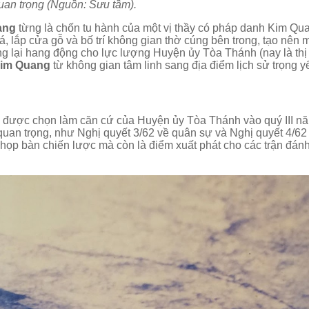
an trọng (Nguồn: Sưu tầm).
ang
từng là chốn tu hành của một vị thầy có pháp danh Kim Qu
 lắp cửa gỗ và bố trí không gian thờ cúng bên trong, tạo nên 
ng lại hang động cho lực lượng Huyện ủy Tòa Thánh (nay là thị
im Quang
từ không gian tâm linh sang địa điểm lịch sử trọng y
g
được chọn làm căn cứ của Huyện ủy Tòa Thánh vào quý III n
t quan trọng, như Nghị quyết 3/62 về quân sự và Nghị quyết 4/62
i họp bàn chiến lược mà còn là điểm xuất phát cho các trận đán