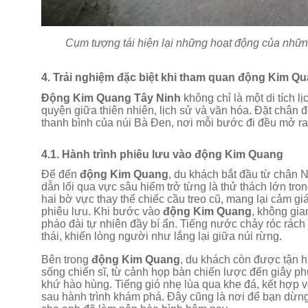
Cụm tượng tái hiện lại những hoạt động của nhữn
4. Trải nghiệm đặc biệt khi tham quan động Kim Q
Động Kim Quang Tây Ninh
không chỉ là một di tích 
quyện giữa thiên nhiên, lịch sử và văn hóa. Đặt chân
thanh bình của núi Bà Đen, nơi mỗi bước đi đều mở r
4.1. Hành trình phiêu lưu vào động Kim Quang
Để đến
động Kim Quang
, du khách bắt đầu từ chân
dẫn lối qua vực sâu hiểm trở từng là thử thách lớn tr
hai bờ vực thay thế chiếc cầu treo cũ, mang lại cảm gi
phiêu lưu. Khi bước vào
động Kim Quang
, không gia
pháo đài tự nhiên đầy bí ẩn. Tiếng nước chảy róc rách
thái, khiến lòng người như lắng lại giữa núi rừng.
Bên trong
động Kim Quang
, du khách còn được tận 
sống chiến sĩ, từ cảnh họp bàn chiến lược đến giây p
khứ hào hùng. Tiếng gió nhẹ lùa qua khe đá, kết hợp 
sau hành trình khám phá. Đây cũng là nơi để bạn dừng