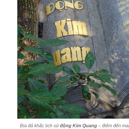
Bia đá khắc lịch sử
động Kim Quang
– điểm đến man