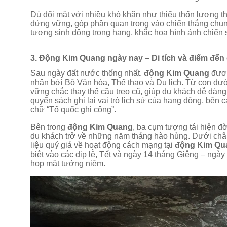
Dù đối mặt với nhiều khó khăn như thiếu thốn lương th
đứng vững, góp phần quan trọng vào chiến thắng chun
tượng sinh động trong hang, khắc họa hình ảnh chiến s
3. Động Kim Quang ngày nay – Di tích và điểm đến 
Sau ngày đất nước thống nhất,
động Kim Quang
được
nhận bởi Bộ Văn hóa, Thể thao và Du lịch. Từ con đư
vững chắc thay thế cầu treo cũ, giúp du khách dễ dàn
quyển sách ghi lại vai trò lịch sử của hang động, bên 
chữ “Tổ quốc ghi công”.
Bên trong
động Kim Quang
, ba cụm tượng tái hiện 
du khách trở về những năm tháng hào hùng. Dưới chân 
liệu quý giá về hoạt động cách mạng tại
động Kim Q
biệt vào các dịp lễ, Tết và ngày 14 tháng Giêng – ngày
họp mặt tưởng niệm.