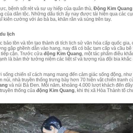
ực, bệnh sốt rét và sự uy hiếp của quân thù,
Động Kim Quang
g của dân tộc. Những dấu tích ấy nay được tái hiện qua các c
ĩ kiên cường với áo bà ba, khăn rằn và súng trên tay.
du lịch
 bảo tồn và tôn tạo thành di tích lịch sử văn hóa cấp quốc gia,
ờng gập ghềnh dẫn vào hang, nay đã có bậc tam cấp và cầu bê 
g tiếp cận. Trước cửa
động Kim Quang
, một tác phẩm điêu khắ
cạnh là bàn thờ tưởng niệm các liệt sĩ và tượng rùa đội bia khắc
đời sống chiến sĩ cách mạng mang đến cảm giác sống động, như
núi, nhà truyền thống trưng bày hơn 70 hiện vật chiến tranh c
uang
và núi Bà Đen. Mỗi năm, khoảng 4.000 lượt khách đến đây
 truyền thống của
động Kim Quang
, khi thị xã Hòa Thành tổ c