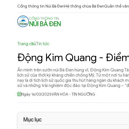
Cổng thông tin Núi Bà Đen
Hệ thống chùa Bà Đen
Quần thể văn 
CỔNG THÔNG TIN
NÚI BÀ ĐEN
Trang chủ
Tin tức
Động Kim Quang - Điểm 
Ẩn mình trên sườn núi Bà Đen hùng vĩ, Động Kim Quang Tây
lịch sử của thời kỳ kháng chiến chống Mỹ. Từ một nơi tu 
nay là di tích lịch sử quốc gia thu hút hàng ngàn du khách m
sử và những trải nghiệm độc đáo tại Động Kim Quang – “địa
Ngày 16/03/2025
VĂN HÓA - TÍN NGƯỠNG
Mục lục