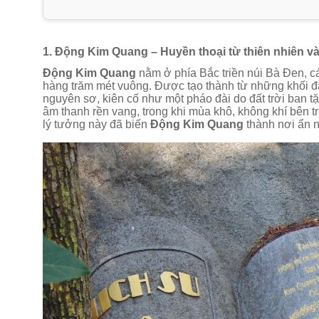
1. Động Kim Quang – Huyền thoại từ thiên nhiên và
Động Kim Quang
nằm ở phía Bắc triền núi Bà Đen, c
hàng trăm mét vuông. Được tạo thành từ những khối đ
nguyên sơ, kiên cố như một pháo đài do đất trời ban 
âm thanh rền vang, trong khi mùa khô, không khí bên tr
lý tưởng này đã biến
Động Kim Quang
thành nơi ẩn n