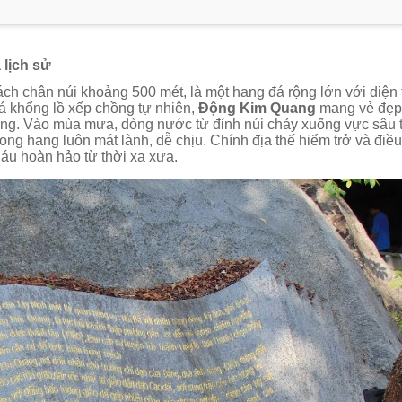
 lịch sử
ách chân núi khoảng 500 mét, là một hang đá rộng lớn với diện 
á khổng lồ xếp chồng tự nhiên,
Động Kim Quang
mang vẻ đẹp
tặng. Vào mùa mưa, dòng nước từ đỉnh núi chảy xuống vực sâu 
ong hang luôn mát lành, dễ chịu. Chính địa thế hiểm trở và điều
áu hoàn hảo từ thời xa xưa.